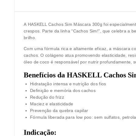
A
HASKELL Cachos Sim Máscara 300g
foi especialmen
crespos. Parte da linha “Cachos Sim!”, que celebra a b
brilho
.
Com uma fórmula rica e altamente eficaz, a máscara c
cachos
. O colágeno atua promovendo elasticidade, res
óleo de coco é responsável por nutrir profundamente, s
Benefícios da HASKELL Cachos Si
Hidratação intensa
e nutrição dos fios
Definição e memória dos cachos
Redução do frizz
Maciez e elasticidade
Prevenção da quebra capilar
Fórmula
liberada para low poo
: sem sulfatos, petro
Indicação: