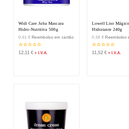
Widi Care Juba Mascara
Lowell Liso Mágic
Hidro-Nutritiva 500g
Hidratante 240g
0,61
€
Reembolso em cartão
0,58
€
Reembolso e
0
0
12,11
€
11,52
€
+ I.V.A.
+ I.V.A.
de
de
5
5