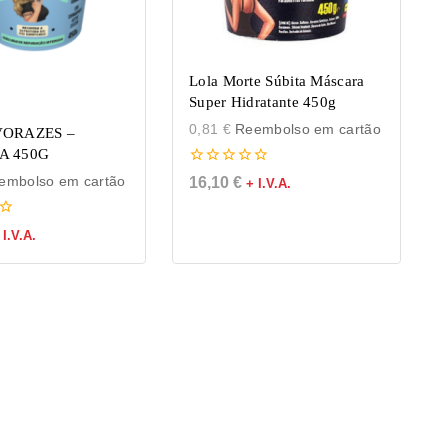
Lola Morte Súbita Máscara
Super Hidratante 450g
0,81
€
Reembolso em cartão
ORAZES –
A 450G
0
mbolso em cartão
16,10
€
+ I.V.A.
de
5
 I.V.A.