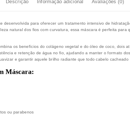
Descrição
Informação adicional
Avaliações (0)
te desenvolvida para oferecer um tratamento intensivo de
hidrataçã
eleza natural dos fios com curvatura, essa máscara é perfeita par
ombina os benefícios do
colágeno vegetal
e do
óleo de coco
, dois 
istência e retenção de água no fio, ajudando a manter o formato d
uavizar e garantir aquele brilho radiante que todo cabelo cacheado
m Máscara:
latos ou parabenos