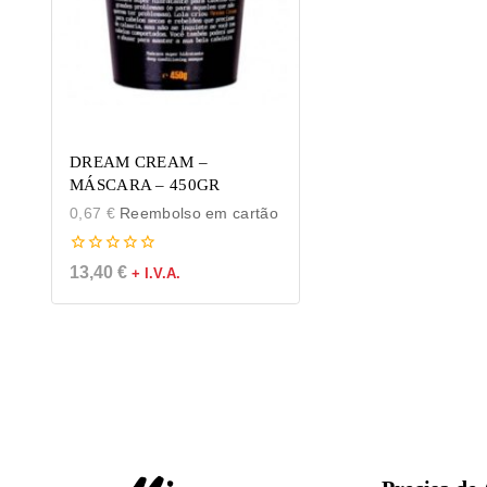
DREAM CREAM –
MÁSCARA – 450GR
0,67
€
Reembolso em cartão
0
13,40
€
+ I.V.A.
de
5