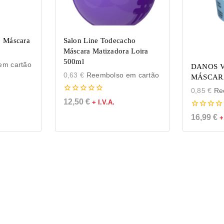
o Máscara
Salon Line Todecacho
Máscara Matizadora Loira
500ml
m cartão
DANOS V
0,63
€
Reembolso em cartão
MÁSCAR
0,85
€
Ree
0
12,50
€
+ I.V.A.
de
5
0
16,99
€
+
de
5