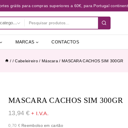
ortes grátis para compras superiores a 60€, para Portugal continent
MARCAS
CONTACTOS
/
/
Cabeleireiro
/
Máscara
/
MASCARA CACHOS SIM 300GR
MASCARA CACHOS SIM 300GR
13,94
€
+ I.V.A.
0,70
€
Reembolso em cartão