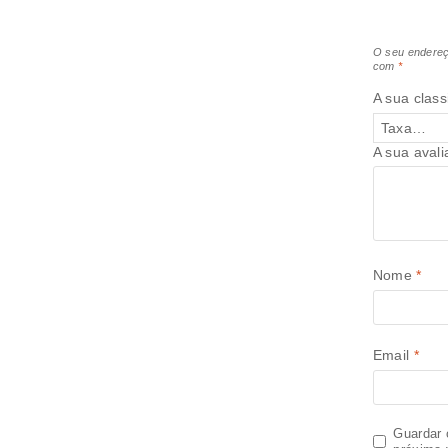
O seu endereç
com
*
A sua class
A sua aval
Nome
*
Email
*
Guardar 