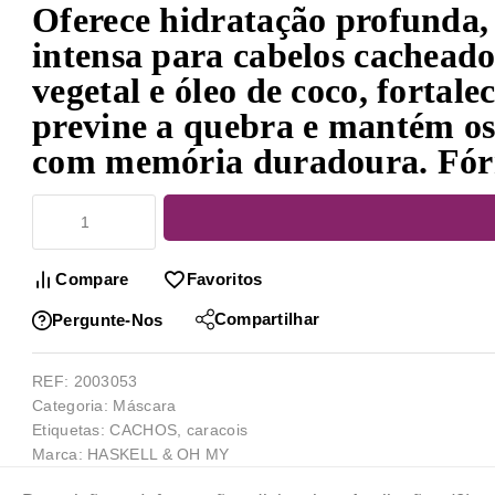
Oferece hidratação profunda, 
intensa para cabelos cacheado
vegetal e óleo de coco, fortalec
previne a quebra e mantém os 
com memória duradoura. Fór
Compare
Favoritos
Compartilhar
Pergunte-Nos
REF:
2003053
Categoria:
Máscara
Etiquetas:
CACHOS
,
caracois
Marca:
HASKELL & OH MY