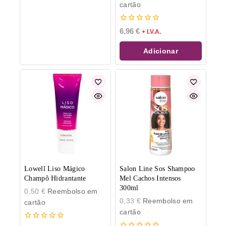
cartão
0
6,96
€
+ I.V.A.
de
5
Adicionar
Lowell Liso Mágico
Salon Line Sos Shampoo
Champô Hidrantante
Mel Cachos Intensos
300ml
0,50
€
Reembolso em
0,33
€
Reembolso em
cartão
cartão