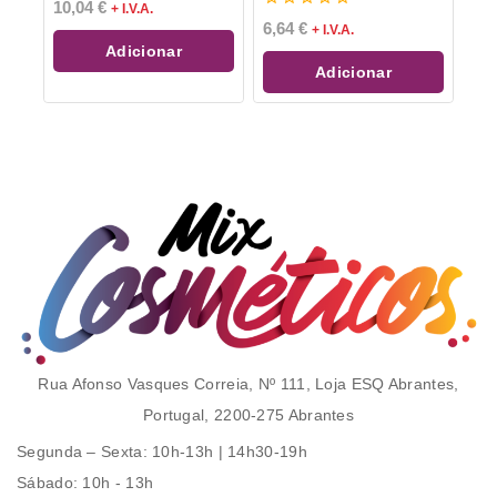
0
10,04
€
+ I.V.A.
de
0
6,64
€
+ I.V.A.
5
de
Adicionar
5
Adicionar
Rua Afonso Vasques Correia, Nº 111, Loja ESQ Abrantes,
Portugal, 2200-275 Abrantes
Segunda – Sexta
: 10h-13h | 14h30-19h
Sábado
: 10h - 13h