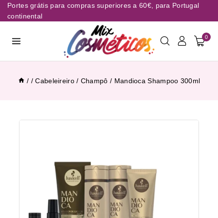
Portes grátis para compras superiores a 60€, para Portugal
continental
0
/
/
Cabeleireiro
/
Champô
/
Mandioca Shampoo 300ml