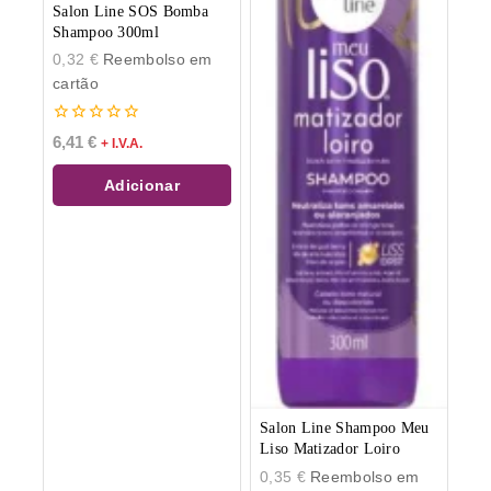
Salon Line SOS Bomba
Shampoo 300ml
0,32
€
Reembolso em
cartão
0
6,41
€
+ I.V.A.
de
5
Adicionar
Salon Line Shampoo Meu
Liso Matizador Loiro
0,35
€
Reembolso em