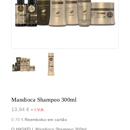
Mandioca Shampoo 300ml
13,94
€
+ I.V.A.
0,70
€
Reembolso em cartão
O
HASKELL Mandioca Shampoo 300ml