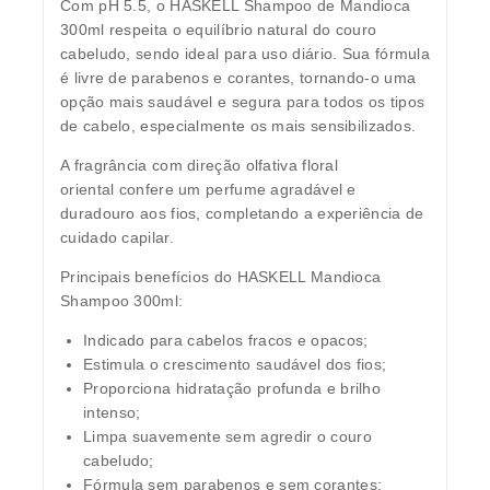
Com pH 5.5, o
HASKELL Shampoo de Mandioca
300ml
respeita o equilíbrio natural do couro
cabeludo, sendo ideal para uso diário. Sua fórmula
é
livre de parabenos e corantes
, tornando-o uma
opção mais saudável e segura para todos os tipos
de cabelo, especialmente os mais sensibilizados.
A fragrância com direção olfativa
floral
oriental
confere um perfume agradável e
duradouro aos fios, completando a experiência de
cuidado capilar.
Principais benefícios do HASKELL Mandioca
Shampoo 300ml:
Indicado para cabelos fracos e opacos;
Estimula o crescimento saudável dos fios;
Proporciona hidratação profunda e brilho
intenso;
Limpa suavemente sem agredir o couro
cabeludo;
Fórmula sem parabenos e sem corantes;