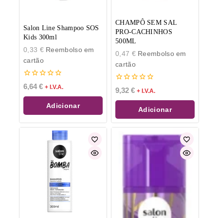
CHAMPÔ SEM SAL
Salon Line Shampoo SOS
PRO-CACHINHOS
Kids 300ml
500ML
0,33
€
Reembolso em
0,47
€
Reembolso em
cartão
cartão
0
6,64
€
+ I.V.A.
0
9,32
€
+ I.V.A.
de
de
5
5
Adicionar
Adicionar