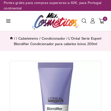
Portes grátis para compras superiores a 60€, para Portugal
continental
0
/
/
Cabeleireiro
/
Condicionador
/
L’Oréal Serie Expert
Blondifier Condicionador para cabelos loiros 200ml