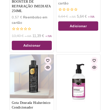
BOOSTER DE
cartão
REPARAÇÃO IMEDIATA
250ML
0
6,64
€
5,64
€
0,57
€
Reembolso em
de
5
cartão
Adicionar
0
13,40
€
11,39
€
de
5
Adicionar
Gota Dourada Hialurónico
Condicionador