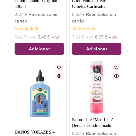
Condicionador Original
Condicionador Para
300ml
Cabelos Cacheados
0,27
€
Reembolso em
0,30
€
Reembolso em
cartão
cartão
0
0
6,41
€
5,45
€
7,14
€
6,07
€
de
de
5
5
Adicionar
Adicionar
Salon Line ‘Meu Liso’
Demais Condicionador
DANOS VORAZES –
0,28
€
Reembolso em