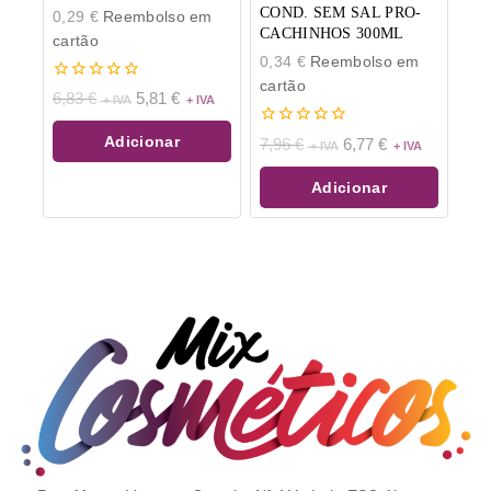
COND. SEM SAL PRO-
0,29
€
Reembolso em
CACHINHOS 300ML
cartão
0,34
€
Reembolso em
cartão
0
6,83
€
5,81
€
de
5
0
Adicionar
7,96
€
6,77
€
de
5
Adicionar