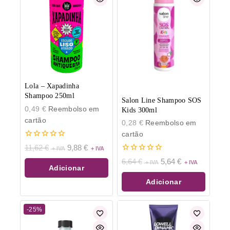
Lola – Xapadinha
Shampoo 250ml
Salon Line Shampoo SOS
0,49
€
Reembolso em
Kids 300ml
cartão
0,28
€
Reembolso em
cartão
0
11,62
€
9,88
€
de
0
5
6,64
€
5,64
€
de
Adicionar
5
Adicionar
-25%