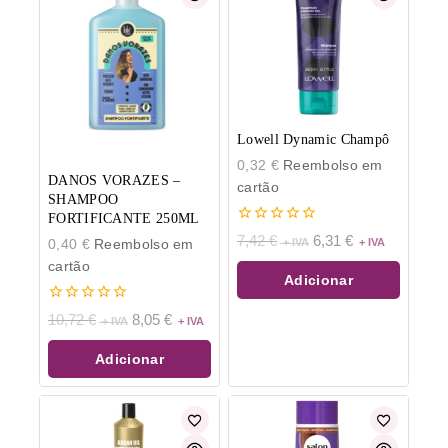
Lowell Dynamic Champô
0,32
€
Reembolso em
DANOS VORAZES –
cartão
SHAMPOO
FORTIFICANTE 250ML
0
7,42
€
6,31
€
0,40
€
Reembolso em
de
5
cartão
Adicionar
0
10,72
€
8,05
€
de
5
Adicionar