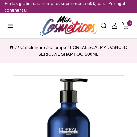
Portes grátis para compras superiores a 60€, para Portugal
continental
0
/
/
Cabeleireiro
/
Champô
/
LOREAL SCALP ADVANCED
SERIOXYL SHAMPOO 500ML