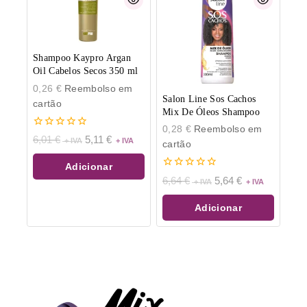
Shampoo Kaypro Argan
Oil Cabelos Secos 350 ml
0,26
€
Reembolso em
Salon Line Sos Cachos
cartão
Mix De Óleos Shampoo
0,28
€
Reembolso em
0
6,01
€
5,11
€
cartão
de
5
Adicionar
0
6,64
€
5,64
€
de
5
Adicionar