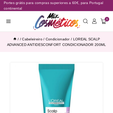
Portes grátis para compras superiores a 60€, para Portugal
continental
0
/
/
Cabeleireiro
/
Condicionador
/
LOREAL SCALP
ADVANCED ANTIDESCONFORT CONDICIONADOR 200ML