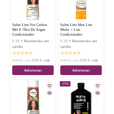
Salon Line Sos Cachos
Salon Line Meu Liso
Mel E Óleo De Argan
Muito + Liso
Condicionador
Condicionador
0,28
€
Reembolso em
0,28
€
Reembolso em
cartão
cartão
0
0
6,64
€
5,64
€
6,64
€
5,64
€
de
de
5
5
Adicionar
Adicionar
-25%