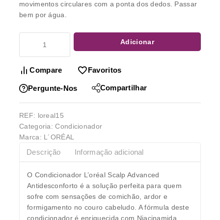
movimentos circulares com a ponta dos dedos. Passar
bem por água.
Adicionar
Compare
Favoritos
Compartilhar
Pergunte-Nos
REF:
loreal15
Categoria:
Condicionador
Marca:
L´ORÉAL
Descrição
Informação adicional
O Condicionador L’oréal Scalp Advanced
Antidesconforto é a solução perfeita para quem
sofre com sensações de comichão, ardor e
formigamento no couro cabeludo. A fórmula deste
condicionador é enriquecida com Niacinamida,