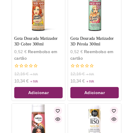
Gota Dourada Matizador
Gota Dourada Matizador
3D Cobre 300ml
3D Pérola 300ml
0,52
€
Reembolso em
0,52
€
Reembolso em
cartão
cartão
0
0
12,16
€
12,16
€
de
de
10,34
€
10,34
€
5
5
Adicionar
Adicionar