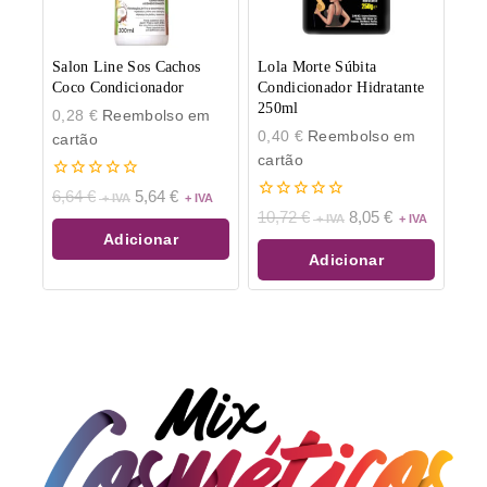
Salon Line Sos Cachos
Lola Morte Súbita
Coco Condicionador
Condicionador Hidratante
250ml
0,28
€
Reembolso em
0,40
€
Reembolso em
cartão
cartão
0
6,64
€
5,64
€
de
0
10,72
€
8,05
€
5
de
Adicionar
5
Adicionar