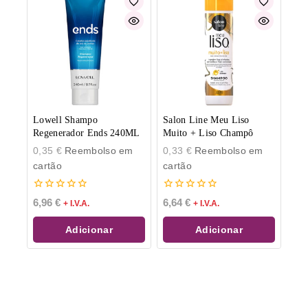
Lowell Shampo
Salon Line Meu Liso
Regenerador Ends 240ML
Muito + Liso Champô
0,35
€
Reembolso em
0,33
€
Reembolso em
cartão
cartão
0
0
6,96
€
6,64
€
+ I.V.A.
+ I.V.A.
de
de
5
5
Adicionar
Adicionar