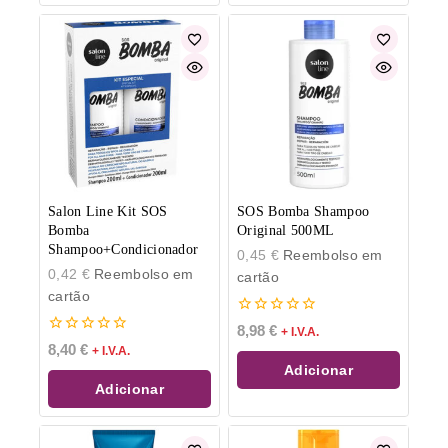
Salon Line Kit SOS
SOS Bomba Shampoo
Bomba
Original 500ML
Shampoo+Condicionador
0,45
€
Reembolso em
0,42
€
Reembolso em
cartão
cartão
0
8,98
€
+ I.V.A.
de
0
8,40
€
+ I.V.A.
5
de
Adicionar
5
Adicionar