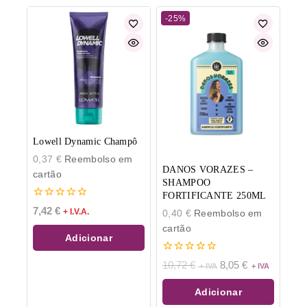
-25%
Lowell Dynamic Champô
0,37
€
Reembolso em
DANOS VORAZES –
cartão
SHAMPOO
FORTIFICANTE 250ML
0
7,42
€
+ I.V.A.
0,40
€
Reembolso em
de
5
cartão
Adicionar
0
10,72
€
8,05
€
de
5
Adicionar