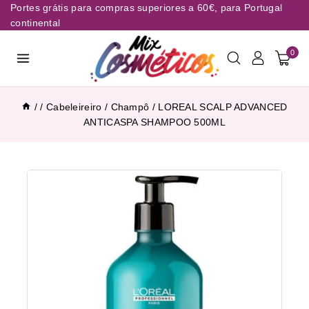
Portes grátis para compras superiores a 60€, para Portugal
continental
0
/
/
Cabeleireiro
/
Champô
/
LOREAL SCALP ADVANCED
ANTICASPA SHAMPOO 500ML