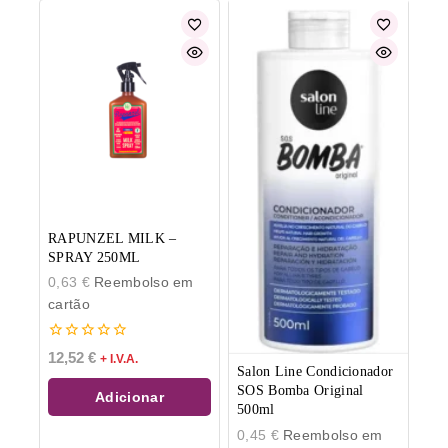
RAPUNZEL MILK –
SPRAY 250ML
0,63
€
Reembolso em
cartão
0
12,52
€
+ I.V.A.
de
Salon Line Condicionador
5
SOS Bomba Original
Adicionar
500ml
0,45
€
Reembolso em