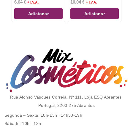
0
0
6,64
€
10,04
€
+ I.V.A.
+ I.V.A.
de
de
5
5
Adicionar
Adicionar
Rua Afonso Vasques Correia, Nº 111, Loja ESQ Abrantes,
Portugal, 2200-275 Abrantes
Segunda – Sexta
: 10h-13h | 14h30-19h
Sábado
: 10h - 13h