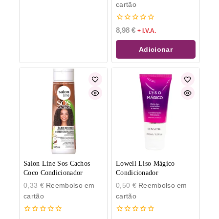
cartão
0
8,98
€
+ I.V.A.
de
5
Adicionar
Salon Line Sos Cachos
Lowell Liso Mágico
Coco Condicionador
Condicionador
0,33
€
Reembolso em
0,50
€
Reembolso em
cartão
cartão