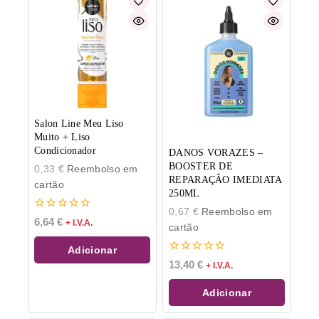
Salon Line Meu Liso
Muito + Liso
Condicionador
DANOS VORAZES –
BOOSTER DE
0,33
€
Reembolso em
REPARAÇÃO IMEDIATA
cartão
250ML
0,67
€
Reembolso em
0
6,64
€
+ I.V.A.
cartão
de
5
Adicionar
0
13,40
€
+ I.V.A.
de
5
Adicionar