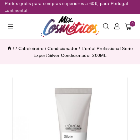
Portes grátis para compras superiores a 60€, para Portugal
continental
0
/
/
Cabeleireiro
/
Condicionador
/
L’oréal Profissional Serie
Expert Silver Condicionador 200ML