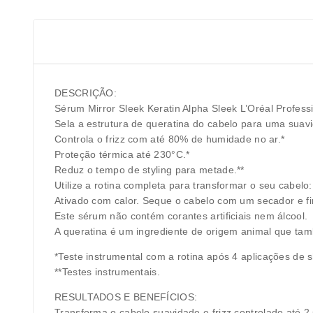
DESCRIÇÃO:
Sérum Mirror Sleek Keratin Alpha Sleek L’Oréal Profes
Sela a estrutura de queratina do cabelo para uma suav
Controla o frizz com até 80% de humidade no ar.*
Proteção térmica até 230°C.*
Reduz o tempo de styling para metade.**
Utilize a rotina completa para transformar o seu cabelo
Ativado com calor. Seque o cabelo com um secador e fi
Este sérum não contém corantes artificiais nem álcool.
A queratina é um ingrediente de origem animal que ta
*Teste instrumental com a rotina após 4 aplicações de
**Testes instrumentais.
RESULTADOS E BENEFÍCIOS:
Transforma o cabelo suavidade e frizz controlado até 