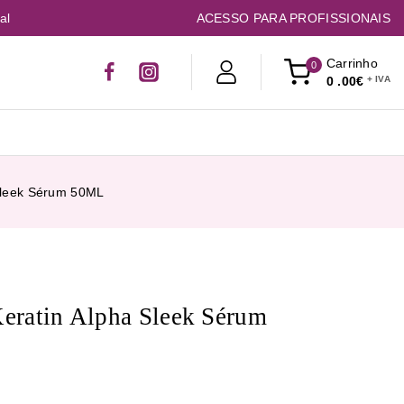
al
ACESSO PARA PROFISSIONAIS
Carrinho
0
0
.00€
 Sleek Sérum 50ML
Keratin Alpha Sleek Sérum