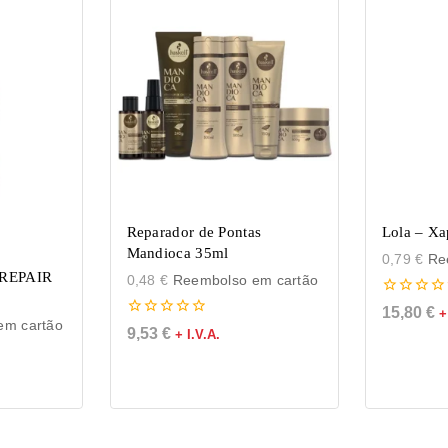
Reparador de Pontas
Lola – Xa
Mandioca 35ml
0,79
€
Ree
REPAIR
0,48
€
Reembolso em cartão
0
15,80
€
+
de
m cartão
0
9,53
€
+ I.V.A.
5
de
5