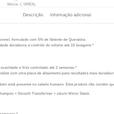
Marca:
L´ORÉAL
Descrição
Informação adicional
sionnel, formulado com 5% de Selante de Queratina.
idade duradoura e controlo do volume até 10 lavagens.*
: suavidade e frizz controlado até 2 semanas.*
nalize com uma placa de alisamento para resultados mais duradour
mbém está presente no cabelo humano. Este produto não contém que
 shampoo + Smooth Transformer + sérum Mirror Sleek.
2 semanas.*