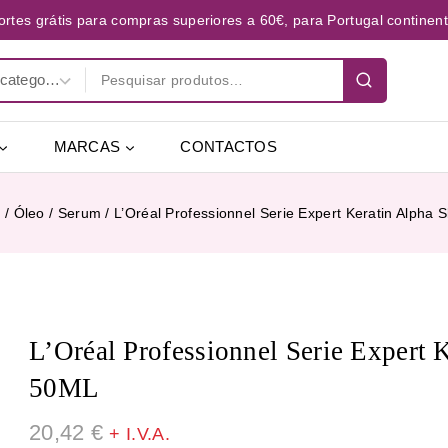
ortes grátis para compras superiores a 60€, para Portugal continent
MARCAS
CONTACTOS
o
/
Óleo / Serum
/
L’Oréal Professionnel Serie Expert Keratin Alpha
L’Oréal Professionnel Serie Expert 
50ML
20,42
€
+ I.V.A.