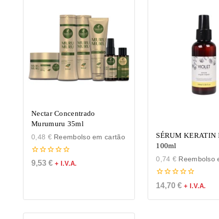
Nectar Concentrado
Murumuru 35ml
SÉRUM KERATIN 
0,48
€
Reembolso em cartão
100ml
0,74
€
Reembolso e
0
9,53
€
+ I.V.A.
de
5
0
14,70
€
+ I.V.A.
de
5