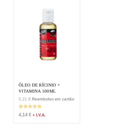
ÓLEO DE RÍCINIO +
VITAMINA 100ML
0,21
€
Reembolso em cartão
0
4,14
€
+ I.V.A.
de
5