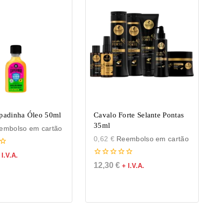
padinha Óleo 50ml
Cavalo Forte Selante Pontas
35ml
mbolso em cartão
0,62
€
Reembolso em cartão
 I.V.A.
0
12,30
€
+ I.V.A.
de
5