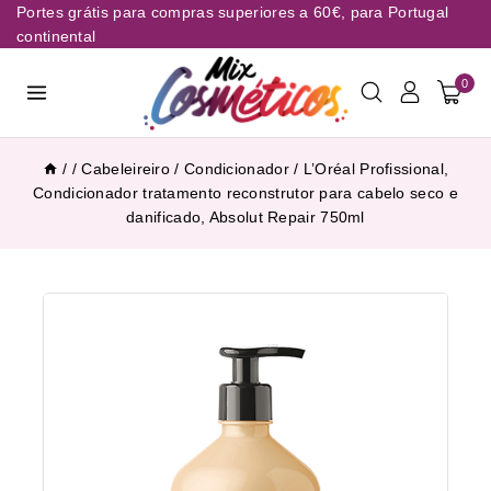
Portes grátis para compras superiores a 60€, para Portugal
continental
0
/
/
Cabeleireiro
/
Condicionador
/
L’Oréal Profissional,
Condicionador tratamento reconstrutor para cabelo seco e
danificado, Absolut Repair 750ml