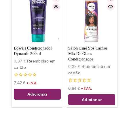
Lowell Condicionador
Salon Line Sos Cachos
Dynamic 200ml
Mix De Óleos
Condicionador
0,37
€
Reembolso em
0,33
€
Reembolso em
cartão
cartão
0
7,42
€
+ I.V.A.
de
0
6,64
€
+ I.V.A.
5
de
Adicionar
5
Adicionar