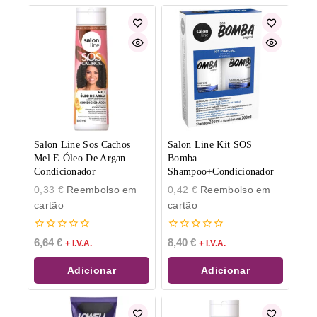
Salon Line Sos Cachos
Salon Line Kit SOS
Mel E Óleo De Argan
Bomba
Condicionador
Shampoo+Condicionador
0,33
€
Reembolso em
0,42
€
Reembolso em
cartão
cartão
0
0
6,64
€
8,40
€
+ I.V.A.
+ I.V.A.
de
de
5
5
Adicionar
Adicionar