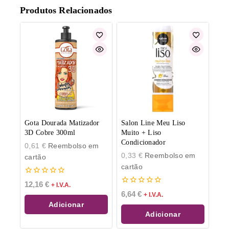
Produtos Relacionados
Gota Dourada Matizador
Salon Line Meu Liso
3D Cobre 300ml
Muito + Liso
Condicionador
0,61
€
Reembolso em
0,33
€
Reembolso em
cartão
cartão
0
12,16
€
+ I.V.A.
de
0
6,64
€
+ I.V.A.
5
de
Adicionar
5
Adicionar