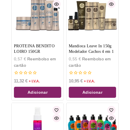
PROTEINA BENDITO
Mandioca Leave In 150g
LOIRO 150GR
Modelador Cachos 4 em 1
0,57
€
Reembolso em
0,55
€
Reembolso em
cartão
cartão
0
0
11,32
€
10,95
€
+ I.V.A.
+ I.V.A.
de
de
5
5
Adicionar
Adicionar