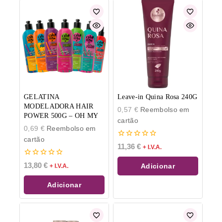
GELATINA
Leave-in Quina Rosa 240G
MODELADORA HAIR
0,57
€
Reembolso em
POWER 500G – OH MY
cartão
0,69
€
Reembolso em
cartão
0
11,36
€
+ I.V.A.
de
5
0
13,80
€
Adicionar
+ I.V.A.
de
5
Adicionar