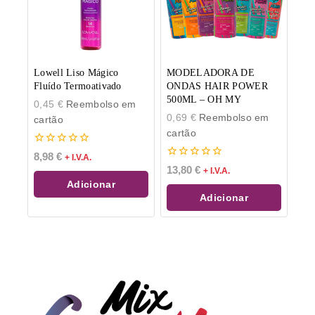
Lowell Liso Mágico
MODELADORA DE
Fluído Termoativado
ONDAS HAIR POWER
500ML – OH MY
0,45
€
Reembolso em
0,69
€
Reembolso em
cartão
cartão
0
8,98
€
+ I.V.A.
de
0
13,80
€
+ I.V.A.
5
de
Adicionar
5
Adicionar