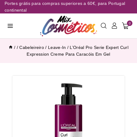
Portes grátis para compras superiores a 60€, para Portugal
continental
0
/
/
Cabeleireiro
/
Leave-In
/
L’Oréal Pro Serie Expert Curl
Expression Creme Para Caracóis Em Gel