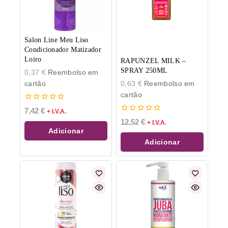
Salon Line Meu Liso
Condicionador Matizador
Loiro
RAPUNZEL MILK –
SPRAY 250ML
0,37
€
Reembolso em
cartão
0,63
€
Reembolso em
cartão
0
7,42
€
+ I.V.A.
de
0
12,52
€
+ I.V.A.
5
de
Adicionar
5
Adicionar