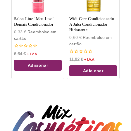
Salon Line ‘Meu Liso’
Widi Care Condicionando
Demais Condicionador
A Juba Condicionador
Hidratante
0,33
€
Reembolso em
0,60
€
Reembolso em
cartão
cartão
0
6,64
€
+ I.V.A.
de
0
11,92
€
+ I.V.A.
5
de
Adicionar
5
Adicionar