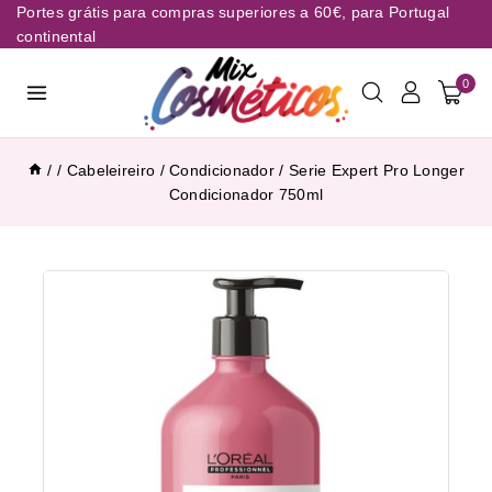
Portes grátis para compras superiores a 60€, para Portugal
continental
0
/
/
Cabeleireiro
/
Condicionador
/
Serie Expert Pro Longer
Condicionador 750ml