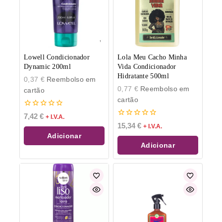
Lowell Condicionador
Lola Meu Cacho Minha
Dynamic 200ml
Vida Condicionador
Hidratante 500ml
0,37
€
Reembolso em
0,77
€
Reembolso em
cartão
cartão
0
7,42
€
+ I.V.A.
de
0
15,34
€
+ I.V.A.
5
de
Adicionar
5
Adicionar