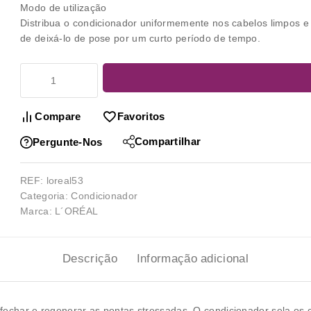
Modo de utilização
Distribua o condicionador uniformemente nos cabelos limpos
de deixá-lo de pose por um curto período de tempo.
Compare
Favoritos
Compartilhar
Pergunte-Nos
REF:
loreal53
Categoria:
Condicionador
Marca:
L´ORÉAL
Descrição
Informação adicional
 fechar e regenerar as pontas stressadas. O condicionador sela os