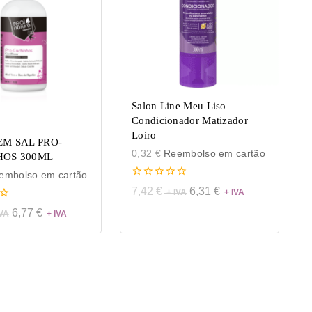
Salon Line Meu Liso
Condicionador Matizador
Loiro
EM SAL PRO-
0,32
€
Reembolso em cartão
HOS 300ML
mbolso em cartão
0
7,42
€
6,31
€
de
5
6,77
€