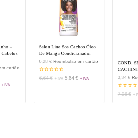
inho –
Salon Line Sos Cachos Óleo
 Cabelos
De Manga Condicionador
0,28
€
Reembolso em cartão
COND. S
m cartão
CACHIN
0
0,34
€
Ree
6,64
€
5,64
€
de
5
0
7,96
€
de
5