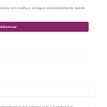
 e secos com toalha e enxague abundantemente depois
Adicionar
 comprimentos dos cabelos com a tecnologia de