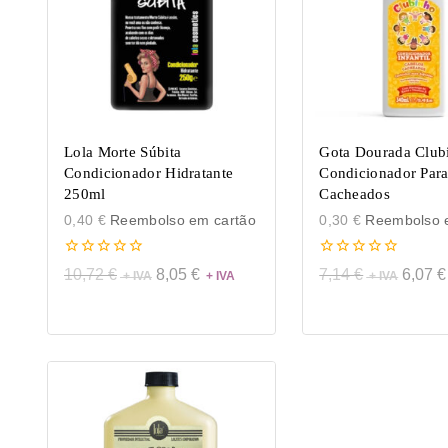
Lola Morte Súbita
Gota Dourada Club
Condicionador Hidratante
Condicionador Para
250ml
Cacheados
0,40
€
Reembolso em cartão
0,30
€
Reembolso e
0
0
10,72
€
8,05
€
7,14
€
6,07
€
de
de
5
5