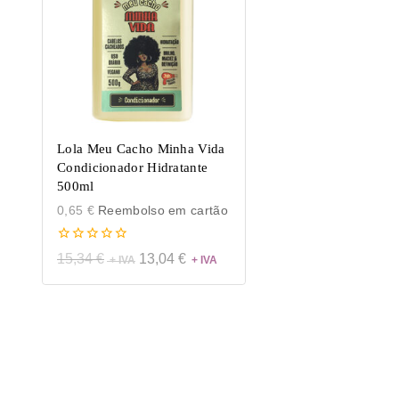
Lola Meu Cacho Minha Vida
Condicionador Hidratante
500ml
0,65
€
Reembolso em cartão
0
15,34
€
13,04
€
de
5