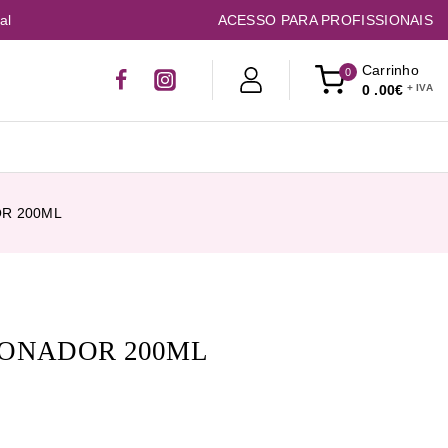
al
ACESSO PARA PROFISSIONAIS
Carrinho
0
0
.00€
R 200ML
IONADOR 200ML