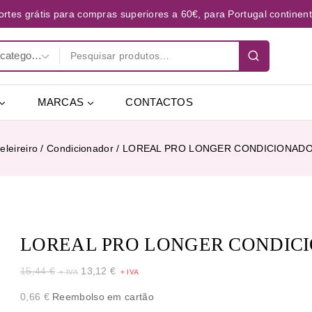
ortes grátis para compras superiores a 60€, para Portugal continent
MARCAS
CONTACTOS
eleireiro
/
Condicionador
/
LOREAL PRO LONGER CONDICIONADO
LOREAL PRO LONGER CONDIC
15,44
€
13,12
€
0,66
€
Reembolso em cartão