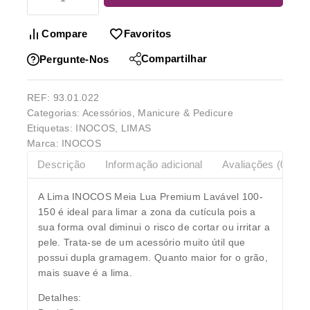
Compare
Favoritos
Compartilhar
Pergunte-Nos
REF:
93.01.022
Categorias:
Acessórios
,
Manicure & Pedicure
Etiquetas:
INOCOS
,
LIMAS
Marca:
INOCOS
Descrição
Informação adicional
Avaliações (0)
A Lima INOCOS Meia Lua Premium Lavável 100-
150 é ideal para limar a zona da cutícula pois a
sua forma oval diminui o risco de cortar ou irritar a
pele. Trata-se de um acessório muito útil que
possui dupla gramagem. Quanto maior for o grão,
mais suave é a lima.
Detalhes: