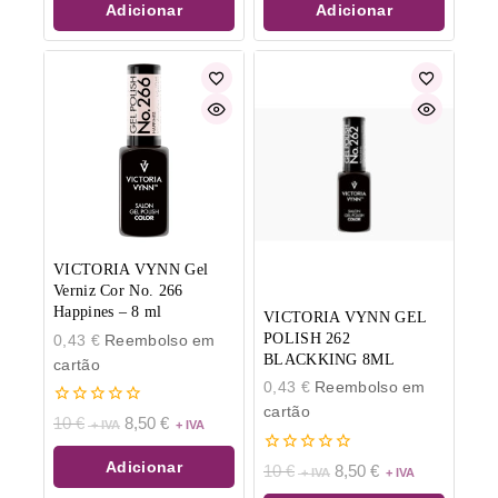
Adicionar
Adicionar
VICTORIA VYNN Gel
Verniz Cor No. 266
Happines – 8 ml
VICTORIA VYNN GEL
POLISH 262
0,43
€
Reembolso em
BLACKKING 8ML
cartão
0,43
€
Reembolso em
cartão
0
10
€
8,50
€
de
5
0
Adicionar
10
€
8,50
€
de