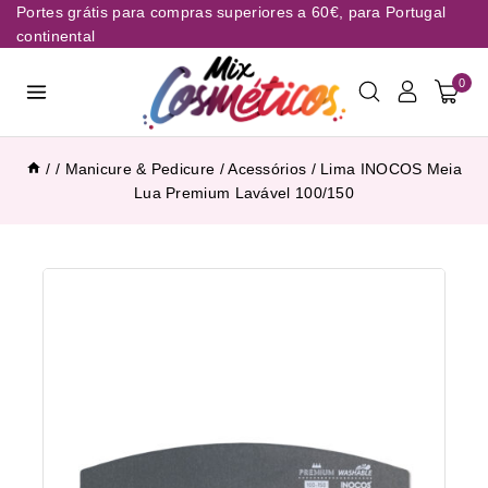
Portes grátis para compras superiores a 60€, para Portugal
continental
0
/
/
Manicure & Pedicure
/
Acessórios
/
Lima INOCOS Meia
Lua Premium Lavável 100/150