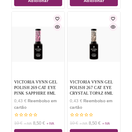
Adicionar
Adicionar
VICTORIA VYNN GEL
VICTORIA VYNN GEL
POLISH 269 CAT EYE
POLISH 267 CAT EYE
PINK SAPPHIRE 8ML
CRYSTAL TOPAZ 8ML
0,43
€
Reembolso em
0,43
€
Reembolso em
cartão
cartão
0
0
10
€
8,50
€
10
€
8,50
€
de
de
5
5