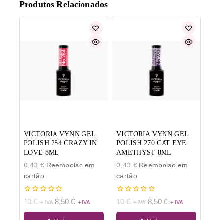
Produtos Relacionados
VICTORIA VYNN GEL
VICTORIA VYNN GEL
POLISH 284 CRAZY IN
POLISH 270 CAT EYE
LOVE 8ML
AMETHYST 8ML
0,43
€
Reembolso em
0,43
€
Reembolso em
cartão
cartão
0
0
10
€
8,50
€
10
€
8,50
€
de
de
5
5