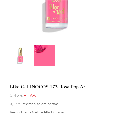
Like Gel INOCOS 173 Rosa Pop Art
3,46
€
+ I.V.A.
0,17
€
Reembolso em cartão
Verniz Efeito Gel de Alta Duração