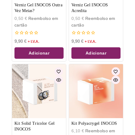
Verniz Gel INOCOS Outra
Verniz Gel INOCOS
Vez Meias?
Acredita
0,50
€
Reembolso em
0,50
€
Reembolso em
cartão
cartão
0
0
9,90
€
9,90
€
+ I.V.A.
+ I.V.A.
de
de
5
5
Adicionar
Adicionar
Kit Solid Tricolor Gel
Kit Polyacrygel INOCOS
INOCOS
6,10
€
Reembolso em