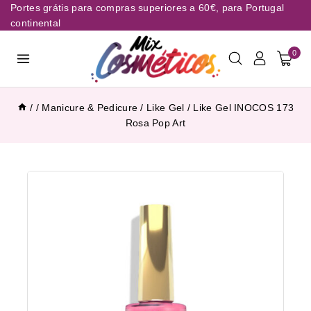
Portes grátis para compras superiores a 60€, para Portugal
continental
0
/
/
Manicure & Pedicure
/
Like Gel
/
Like Gel INOCOS 173
Rosa Pop Art