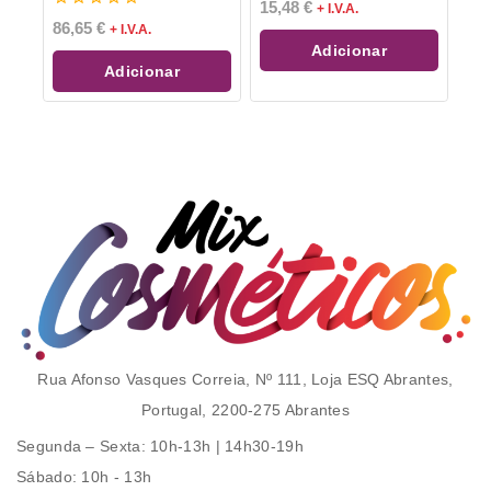
0
15,48
€
+ I.V.A.
de
0
86,65
€
+ I.V.A.
5
de
Adicionar
5
Adicionar
Rua Afonso Vasques Correia, Nº 111, Loja ESQ Abrantes,
Portugal, 2200-275 Abrantes
Segunda – Sexta
: 10h-13h | 14h30-19h
Sábado
: 10h - 13h