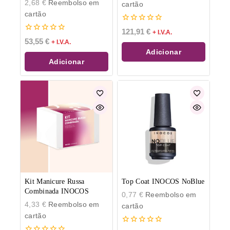
2,68
€
Reembolso em
cartão
cartão
0
121,91
€
+ I.V.A.
de
0
53,55
€
+ I.V.A.
5
de
Adicionar
5
Adicionar
Kit Manicure Russa
Top Coat INOCOS NoBlue
Combinada INOCOS
0,77
€
Reembolso em
4,33
€
Reembolso em
cartão
cartão