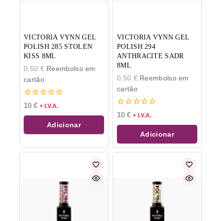
VICTORIA VYNN GEL
VICTORIA VYNN GEL
POLISH 285 STOLEN
POLISH 294
KISS 8ML
ANTHRACITE SADR
8ML
0,50
€
Reembolso em
0,50
€
Reembolso em
cartão
cartão
0
10
€
+ I.V.A.
de
0
10
€
+ I.V.A.
5
de
Adicionar
5
Adicionar