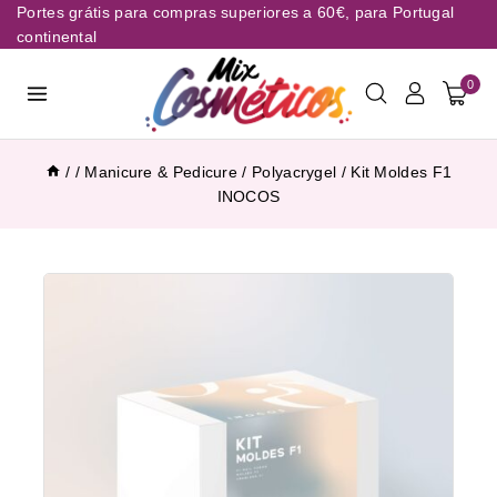
Portes grátis para compras superiores a 60€, para Portugal
continental
0
/
/
Manicure & Pedicure
/
Polyacrygel
/
Kit Moldes F1
INOCOS