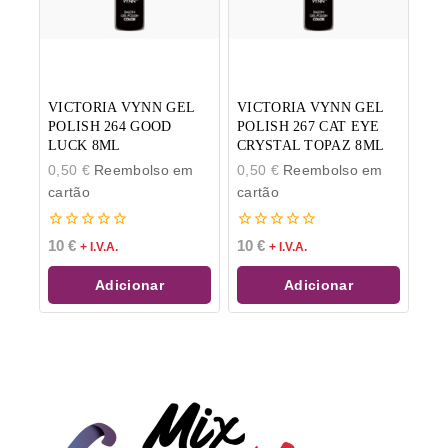
VICTORIA VYNN GEL
VICTORIA VYNN GEL
POLISH 264 GOOD
POLISH 267 CAT EYE
LUCK 8ML
CRYSTAL TOPAZ 8ML
0,50
€
Reembolso em
0,50
€
Reembolso em
cartão
cartão
0
0
10
€
10
€
+ I.V.A.
+ I.V.A.
de
de
5
5
Adicionar
Adicionar