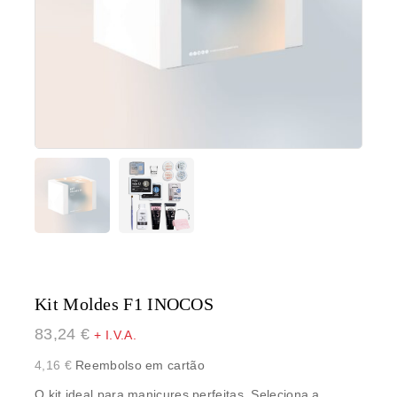
Kit Moldes F1 INOCOS
83,24
€
+ I.V.A.
4,16
€
Reembolso em cartão
O kit ideal para manicures perfeitas. Seleciona a