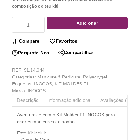
composição do teu kit!
Adicionar
Compare
Favoritos
Compartilhar
Pergunte-Nos
REF:
91.14.044
Categorias:
Manicure & Pedicure
,
Polyacrygel
Etiquetas:
INOCOS
,
KIT MOLDES F1
Marca:
INOCOS
Descrição
Informação adicional
Avaliações (0)
Aventura-te com o Kit Moldes F1 INOCOS para
criares manicures de sonho.
Este Kit inclui:
– Copo de Vidro