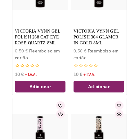
VICTORIA VYNN GEL
VICTORIA VYNN GEL
POLISH 268 CAT EYE
POLISH 304 GLAMOR
ROSE QUARTZ 8ML
IN GOLD 8ML
0,50
€
Reembolso em
0,50
€
Reembolso em
cartão
cartão
0
0
10
€
10
€
+ I.V.A.
+ I.V.A.
de
de
5
5
Adicionar
Adicionar