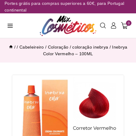
Portes grátis para compras superiores a 60€, para Portugal
continental
0
/
/
Cabeleireiro
/
Coloração
/
coloração inebrya
/
Inebrya
Color Vermelho – 100ML