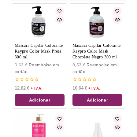
Máscara Capilar Colorante
Máscara Capilar Colorante
Kaypro Color Mask Preta
Kaypro Color Mask
300 ml
Chocolate Negro 300 ml
0,63
€
Reembolso em
0,53
€
Reembolso em
cartão
cartão
0
0
12,62
€
10,64
€
+ I.V.A.
+ I.V.A.
de
de
5
5
Adicionar
Adicionar