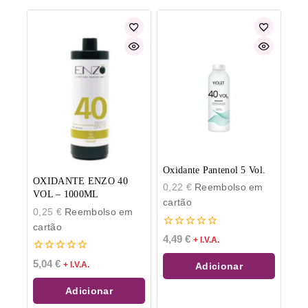
Oxidante Pantenol 5 Vol.
OXIDANTE ENZO 40
0,22
€
Reembolso em
VOL – 1000ML
cartão
0,25
€
Reembolso em
cartão
0
4,49
€
+ I.V.A.
de
5
0
5,04
€
+ I.V.A.
Adicionar
de
5
Adicionar