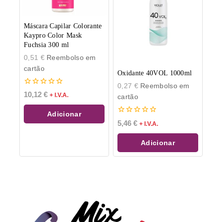
Máscara Capilar Colorante
Kaypro Color Mask
Fuchsia 300 ml
0,51
€
Reembolso em
cartão
Oxidante 40VOL 1000ml
0,27
€
Reembolso em
0
10,12
€
+ I.V.A.
cartão
de
5
Adicionar
0
5,46
€
+ I.V.A.
de
5
Adicionar