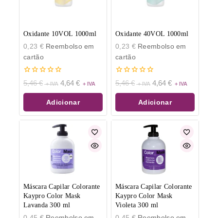
Oxidante 10VOL 1000ml
Oxidante 40VOL 1000ml
0,23
€
Reembolso em
0,23
€
Reembolso em
cartão
cartão
0
0
5,46
€
4,64
€
5,46
€
4,64
€
de
de
5
5
Adicionar
Adicionar
Máscara Capilar Colorante
Máscara Capilar Colorante
Kaypro Color Mask
Kaypro Color Mask
Lavanda 300 ml
Violeta 300 ml
0,45
€
Reembolso em
0,45
€
Reembolso em