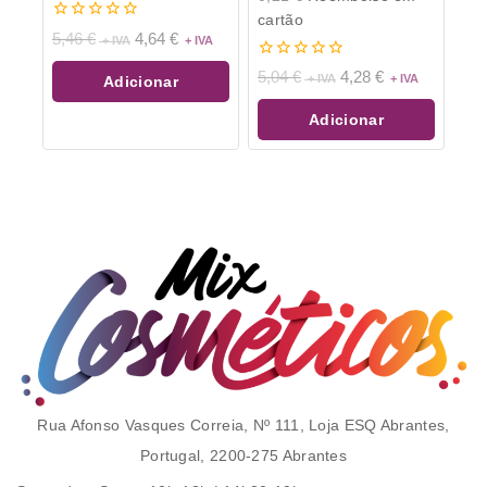
cartão
0
5,46
€
4,64
€
de
5
0
5,04
€
4,28
€
Adicionar
de
5
Adicionar
Rua Afonso Vasques Correia, Nº 111, Loja ESQ Abrantes,
Portugal, 2200-275 Abrantes