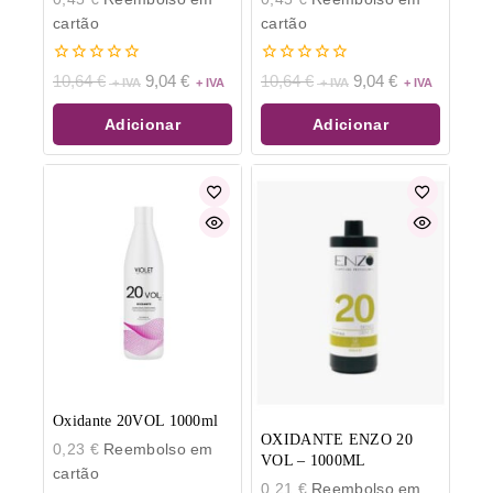
cartão
cartão
0
0
10,64
€
9,04
€
10,64
€
9,04
€
de
de
5
5
Adicionar
Adicionar
Oxidante 20VOL 1000ml
OXIDANTE ENZO 20
0,23
€
Reembolso em
VOL – 1000ML
cartão
0,21
€
Reembolso em