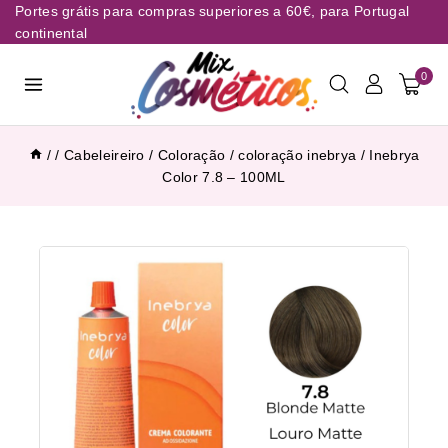
Portes grátis para compras superiores a 60€, para Portugal
continental
0
/
/
Cabeleireiro
/
Coloração
/
coloração inebrya
/
Inebrya
Color 7.8 – 100ML