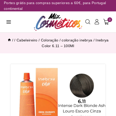
Portes grátis para compras superiores a 60€, para Portugal
continental
0
/
/
Cabeleireiro
/
Coloração
/
coloração inebrya
/
Inebrya
Color 6.11 – 100Ml