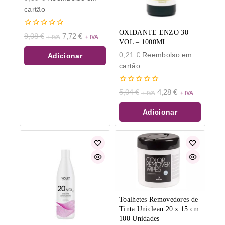
cartão
OXIDANTE ENZO 30
0
9,08
€
7,72
€
de
VOL – 1000ML
5
0,21
€
Reembolso em
Adicionar
cartão
0
5,04
€
4,28
€
de
5
Adicionar
Toalhetes Removedores de
Tinta Uniclean 20 x 15 cm
100 Unidades