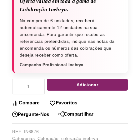
Oferta válida em toda a gama de
Colobração Inebrya.
Na compra de 6 unidades, receberá
automaticamente 12 unidades na sua
encomenda. Para garantir que recebe as
referências pretendidas, indique nas notas da
encomenda os números das colorações que
deseja receber como oferta.
Campanha Profissional Inebrya
Adicionar
Compare
Favoritos
Compartilhar
Pergunte-Nos
REF:
IN6876
Categorias:
Coloração
,
coloração inebrya