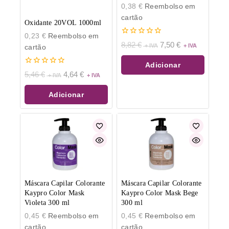
0,38
€
Reembolso em
cartão
Oxidante 20VOL 1000ml
0,23
€
Reembolso em
0
8,82
€
7,50
€
cartão
de
5
Adicionar
0
5,46
€
4,64
€
de
5
Adicionar
Máscara Capilar Colorante
Máscara Capilar Colorante
Kaypro Color Mask
Kaypro Color Mask Bege
Violeta 300 ml
300 ml
0,45
€
Reembolso em
0,45
€
Reembolso em
cartão
cartão