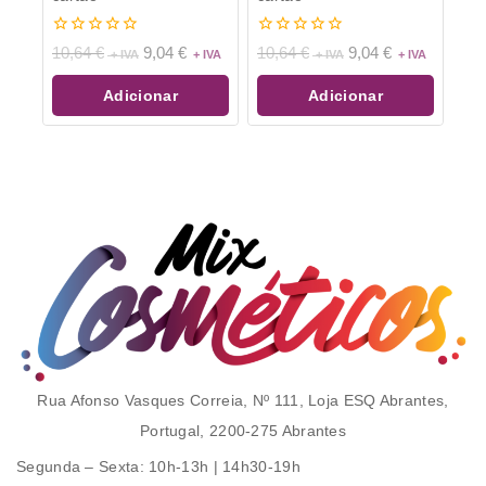
0
0
10,64
€
9,04
€
10,64
€
9,04
€
de
de
5
5
Adicionar
Adicionar
Rua Afonso Vasques Correia, Nº 111, Loja ESQ Abrantes,
Portugal, 2200-275 Abrantes
Segunda – Sexta
: 10h-13h | 14h30-19h