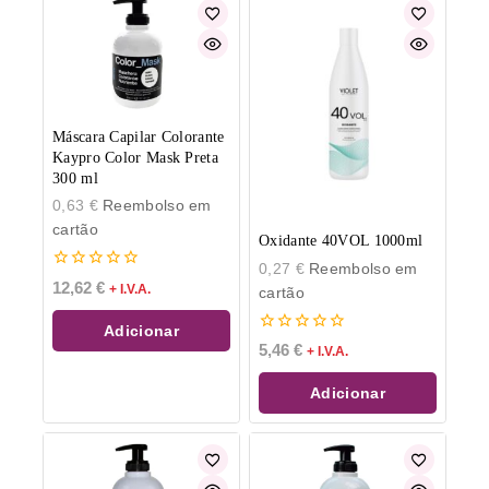
Máscara Capilar Colorante
Kaypro Color Mask Preta
300 ml
0,63
€
Reembolso em
cartão
Oxidante 40VOL 1000ml
0,27
€
Reembolso em
0
12,62
€
+ I.V.A.
cartão
de
5
Adicionar
0
5,46
€
+ I.V.A.
de
5
Adicionar