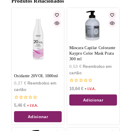
Produtos Relacionados
Máscara Capilar Colorante
Kaypro Color Mask Prata
300 ml
0,53
€
Reembolso em
cartão
Oxidante 20VOL 1000ml
0,27
€
Reembolso em
0
10,64
€
+ I.V.A.
cartão
de
5
Adicionar
0
5,46
€
+ I.V.A.
de
5
Adicionar