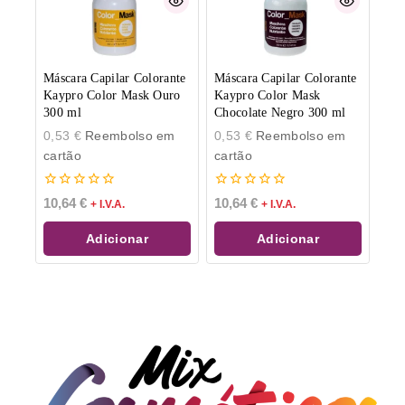
Máscara Capilar Colorante
Máscara Capilar Colorante
Kaypro Color Mask Ouro
Kaypro Color Mask
300 ml
Chocolate Negro 300 ml
0,53
€
Reembolso em
0,53
€
Reembolso em
cartão
cartão
0
0
10,64
€
10,64
€
+ I.V.A.
+ I.V.A.
de
de
5
5
Adicionar
Adicionar