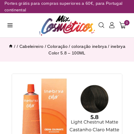
Portes grátis para compras superiores a 60€, para Portugal
continental
0
/
/
Cabeleireiro
/
Coloração
/
coloração inebrya
/
inebrya
Color 5.8 – 100ML