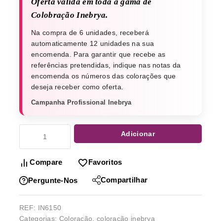
Oferta válida em toda a gama de
Colobração Inebrya.
Na compra de 6 unidades, receberá
automaticamente 12 unidades na sua
encomenda. Para garantir que recebe as
referências pretendidas, indique nas notas da
encomenda os números das colorações que
deseja receber como oferta.
Campanha Profissional Inebrya
Adicionar
Compare
Favoritos
Compartilhar
Pergunte-Nos
REF:
IN6150
Categorias:
Coloração
,
coloração inebrya