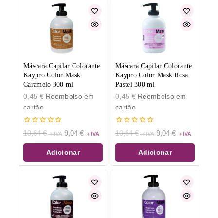
Máscara Capilar Colorante
Máscara Capilar Colorante
Kaypro Color Mask
Kaypro Color Mask Rosa
Caramelo 300 ml
Pastel 300 ml
0,45
€
Reembolso em
0,45
€
Reembolso em
cartão
cartão
0
0
10,64
€
9,04
€
10,64
€
9,04
€
de
de
5
5
Adicionar
Adicionar