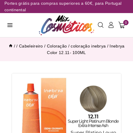
Portes grátis para compras superiores a 60€, para Portugal
continental
0
/
/
Cabeleireiro
/
Coloração
/
coloração inebrya
/
Inebrya
Color 12.11- 100ML