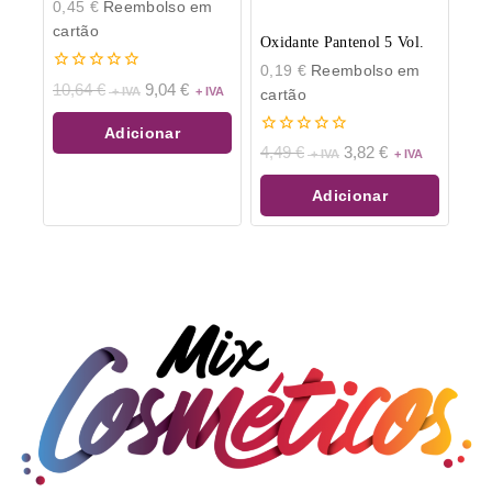
0,45
€
Reembolso em
cartão
Oxidante Pantenol 5 Vol.
0,19
€
Reembolso em
0
10,64
€
9,04
€
cartão
de
5
Adicionar
0
4,49
€
3,82
€
de
5
Adicionar