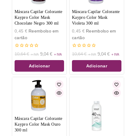
Máscara Capilar Colorante
Máscara Capilar Colorante
Kaypro Color Mask
Kaypro Color Mask
Chocolate Negro 300 ml
Violeta 300 ml
0,45
€
Reembolso em
0,45
€
Reembolso em
cartão
cartão
0
0
10,64
€
9,04
€
10,64
€
9,04
€
de
de
5
5
Adicionar
Adicionar
Máscara Capilar Colorante
Kaypro Color Mask Ouro
300 ml