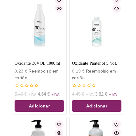
Oxidante 30VOL 1000ml
Oxidante Pantenol 5 Vol.
0,23
€
Reembolso em
0,19
€
Reembolso em
cartão
cartão
0
0
5,46
€
4,64
€
4,49
€
3,82
€
de
de
5
5
Adicionar
Adicionar