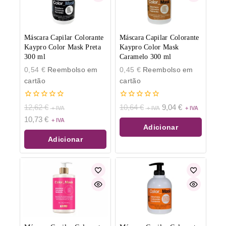
Máscara Capilar Colorante
Máscara Capilar Colorante
Kaypro Color Mask Preta
Kaypro Color Mask
300 ml
Caramelo 300 ml
0,54
€
Reembolso em
0,45
€
Reembolso em
cartão
cartão
0
0
12,62
€
10,64
€
9,04
€
de
de
10,73
€
5
5
Adicionar
Adicionar