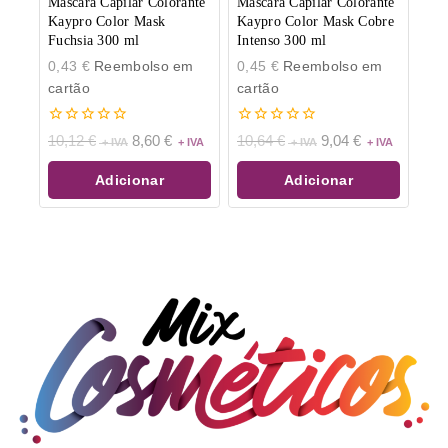
Máscara Capilar Colorante
Máscara Capilar Colorante
Kaypro Color Mask
Kaypro Color Mask Cobre
Fuchsia 300 ml
Intenso 300 ml
0,43
€
Reembolso em
0,45
€
Reembolso em
cartão
cartão
0
0
10,12
€
8,60
€
10,64
€
9,04
€
de
de
5
5
Adicionar
Adicionar