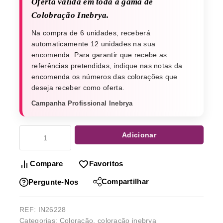
Oferta válida em toda a gama de
Colobração Inebrya.
Na compra de 6 unidades, receberá
automaticamente 12 unidades na sua
encomenda. Para garantir que recebe as
referências pretendidas, indique nas notas da
encomenda os números das colorações que
deseja receber como oferta.
Campanha Profissional Inebrya
Adicionar
Compare
Favoritos
Compartilhar
Pergunte-Nos
REF:
IN26228
Categorias:
Coloração
,
coloração inebrya