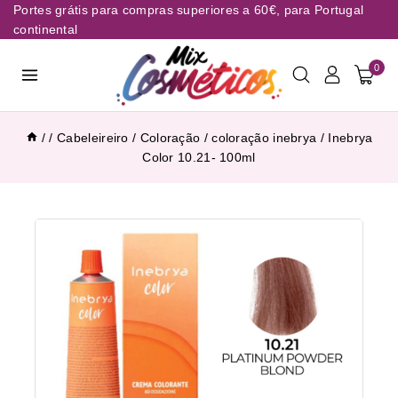
Portes grátis para compras superiores a 60€, para Portugal
continental
0
/
/
Cabeleireiro
/
Coloração
/
coloração inebrya
/
Inebrya
Color 10.21- 100ml