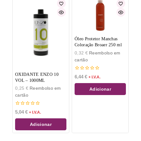
Óleo Protetor Manchas
Coloração Broaer 250 ml
0,32
€
Reembolso em
cartão
OXIDANTE ENZO 10
0
6,44
€
+ I.V.A.
de
VOL – 1000ML
5
0,25
€
Reembolso em
Adicionar
cartão
0
5,04
€
+ I.V.A.
de
5
Adicionar