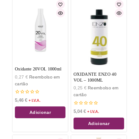
Oxidante 20VOL 1000ml
OXIDANTE ENZO 40
0,27
€
Reembolso em
VOL – 1000ML
cartão
0,25
€
Reembolso em
cartão
0
5,46
€
+ I.V.A.
de
5
0
5,04
€
+ I.V.A.
Adicionar
de
5
Adicionar