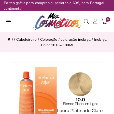
Portes grátis para compras superiores a 60€, para Portugal
continental
0
/
/
Cabeleireiro
/
Coloração
/
coloração inebrya
/
Inebrya
Color 10.0 – 100Ml