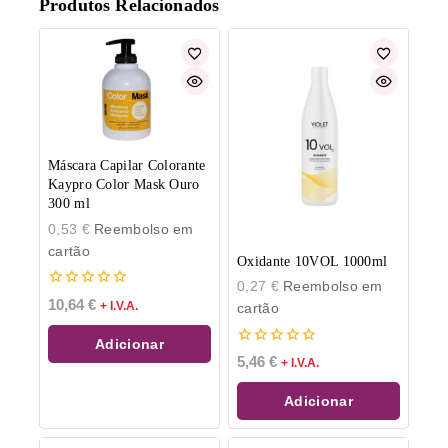
Produtos Relacionados
Máscara Capilar Colorante
Kaypro Color Mask Ouro
300 ml
0,53
€
Reembolso em
cartão
Oxidante 10VOL 1000ml
0,27
€
Reembolso em
0
10,64
€
+ I.V.A.
cartão
de
5
Adicionar
0
5,46
€
+ I.V.A.
de
5
Adicionar