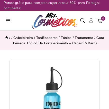
Portes grátis para compras superiores a 60€, para Portugal
continental
0
/
/
Cabeleireiro
/
Tonificadores
/
Tónico / Tratamento
/
Gota
Dourada Tónico De Fortalecimento – Cabelo & Barba