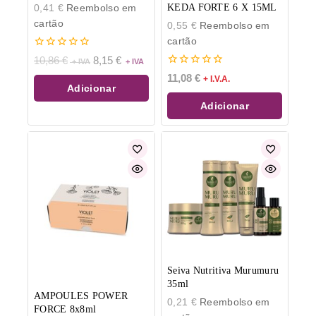
0,41
€
Reembolso em
KEDA FORTE 6 X 15ML
cartão
0,55
€
Reembolso em
cartão
0
10,86
€
8,15
€
de
0
11,08
€
5
+ I.V.A.
de
Adicionar
5
Adicionar
Seiva Nutritiva Murumuru
35ml
AMPOULES POWER
0,21
€
Reembolso em
FORCE 8x8ml