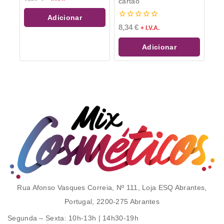
cartão
de
5
Adicionar
0
8,34
€
+ I.V.A.
de
5
Adicionar
Rua Afonso Vasques Correia, Nº 111, Loja ESQ Abrantes,
Portugal, 2200-275 Abrantes
Segunda – Sexta
: 10h-13h | 14h30-19h