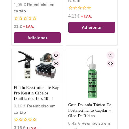
cartão
1,05
€
Reembolso em
cartão
0
4,13
€
+ I.V.A.
de
5
0
21
€
+ I.V.A.
Adicionar
de
5
Adicionar
Fluído Reestruturante Kay
Pro Keratin Cabelos
Danificados 12 x 10ml
Gota Dourada Tónico De
0,16
€
Reembolso em
Fortalecimento Capilar –
cartão
Óleo De Rícino
0,42
€
Reembolso em
0
3,16
€
+ I.V.A.