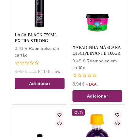
LACA BLACK 750ML
EXTRA STRONG
XAPADINHA MÁSCARA
0,41
€
Reembolso em
DISCIPLINANTE 100GR
cartão
0,45
€
Reembolso em
cartão
0
9,30
€
8,10
€
de
5
0
Adicionar
8,94
€
+ I.V.A.
de
5
Adicionar
-25%