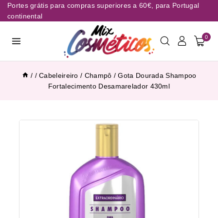
Portes grátis para compras superiores a 60€, para Portugal
continental
0
/
/
Cabeleireiro
/
Champô
/
Gota Dourada Shampoo
Fortalecimento Desamarelador 430ml