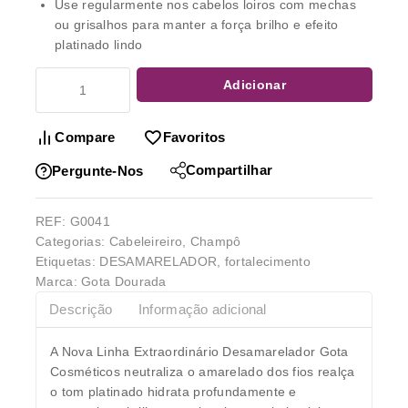
Use regularmente nos cabelos loiros com mechas
ou grisalhos para manter a força brilho e efeito
platinado lindo
Adicionar
Compare
Favoritos
Compartilhar
Pergunte-Nos
REF:
G0041
Categorias:
Cabeleireiro
,
Champô
Etiquetas:
DESAMARELADOR
,
fortalecimento
Marca:
Gota Dourada
Descrição
Informação adicional
A Nova Linha Extraordinário Desamarelador Gota
Cosméticos neutraliza o amarelado dos fios realça
o tom platinado hidrata profundamente e