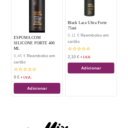
Black Laca Ultra Forte
75ml
0,11
€
Reembolso em
ESPUMA COM
cartão
SILICONE FORTE 400
ML
0
0,45
€
Reembolso em
2,10
€
+ I.V.A.
de
cartão
5
Adicionar
0
9
€
+ I.V.A.
de
5
Adicionar