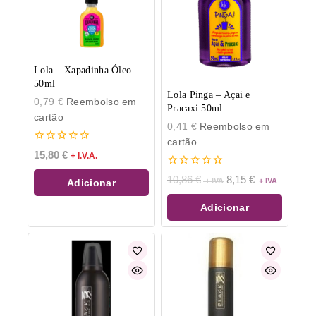
Lola – Xapadinha Óleo
50ml
Lola Pinga – Açai e
0,79
€
Reembolso em
Pracaxi 50ml
cartão
0,41
€
Reembolso em
cartão
0
15,80
€
+ I.V.A.
de
5
0
10,86
€
8,15
€
Adicionar
de
5
Adicionar