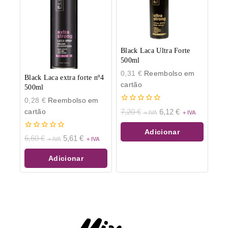
Black Laca Ultra Forte
500ml
0,31
€
Reembolso em
Black Laca extra forte nº4
cartão
500ml
0,28
€
Reembolso em
0
cartão
7,20
€
6,12
€
de
5
Adicionar
0
6,60
€
5,61
€
de
5
Adicionar