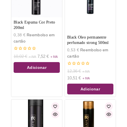
Black Espuma Cor Preto
200ml
0,38
€
Reembolso em
Black Oleo permanente
cartão
perfumado strong 500ml
0,53
€
Reembolso em
0
cartão
10,02
€
7,52
€
de
5
Adicionar
0
12,36
€
de
10,51
€
5
Adicionar