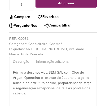
Adicionar
Compare
Favoritos
Compartilhar
Pergunte-Nos
REF:
G0061
Categorias:
Cabeleireiro
,
Champô
Etiquetas:
ANTI QUEDA
,
NUTRITIVO
,
vitalidade
Marca:
Gota Dourada
Descrição
Informação adicional
Fórmula desenvolvida SEM SAL com Óleo de
Argan, Queratina e extrato de Jaborandi age no
bulbo e na estrutura capilar, proporcionando força
e regeneração excepcional da raiz às pontas dos
cabelos.