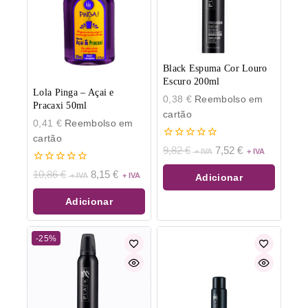
Black Espuma Cor Louro
Escuro 200ml
Lola Pinga – Açai e
0,38
€
Reembolso em
Pracaxi 50ml
cartão
0,41
€
Reembolso em
cartão
0
9,82
€
7,52
€
de
5
0
10,86
€
8,15
€
Adicionar
de
5
Adicionar
-25%