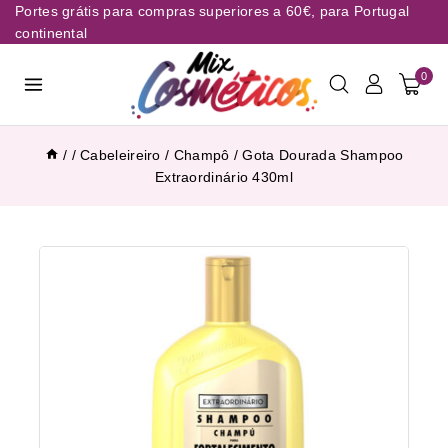
Portes grátis para compras superiores a 60€, para Portugal
continental
0
/
/
Cabeleireiro
/
Champô
/
Gota Dourada Shampoo
Extraordinário 430ml