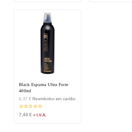
Black Espuma Ultra Forte
400ml
0,37
€
Reembolso em cartão
0
7,44
€
+ I.V.A.
de
5