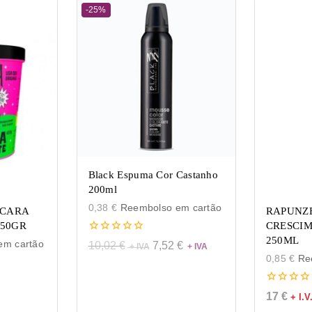
-25%
Black Espuma Cor Castanho
200ml
0,38
€
Reembolso em cartão
SCARA
RAPUNZE
450GR
CRESCIM
250ML
0
m cartão
10,02
€
7,52
€
de
0,85
€
Ree
5
0
17
€
+ I.V
de