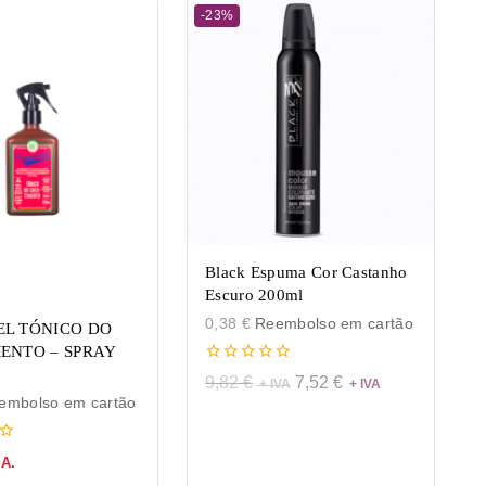
-23%
Black Espuma Cor Castanho
Escuro 200ml
0,38
€
Reembolso em cartão
L TÓNICO DO
ENTO – SPRAY
0
9,82
€
7,52
€
de
mbolso em cartão
5
.A.