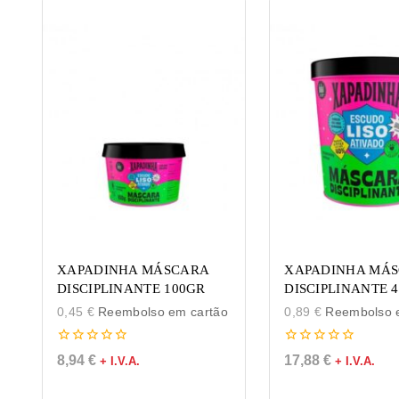
XAPADINHA MÁSCARA
XAPADINHA MÁ
DISCIPLINANTE 100GR
DISCIPLINANTE 
0,45
€
Reembolso em cartão
0,89
€
Reembolso e
0
0
8,94
€
17,88
€
+ I.V.A.
+ I.V.A.
de
de
5
5