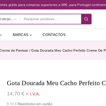
ortes grátis para compras superiores a 60€, para Portugal continent
MARCAS
CONTACTOS
Creme de Pentear
/
Gota Dourada Meu Cacho Perfeito Creme De P
Gota Dourada Meu Cacho Perfeito C
14,70
€
+ I.V.A.
0,74
€
Reembolso em cartão