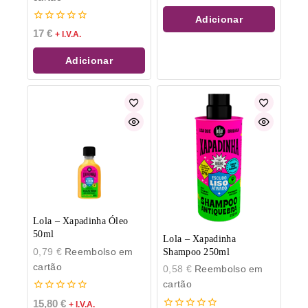
5
Adicionar
0
17
€
+ I.V.A.
de
5
Adicionar
Lola – Xapadinha Óleo
50ml
Lola – Xapadinha
0,79
€
Reembolso em
Shampoo 250ml
cartão
0,58
€
Reembolso em
cartão
0
15,80
€
+ I.V.A.