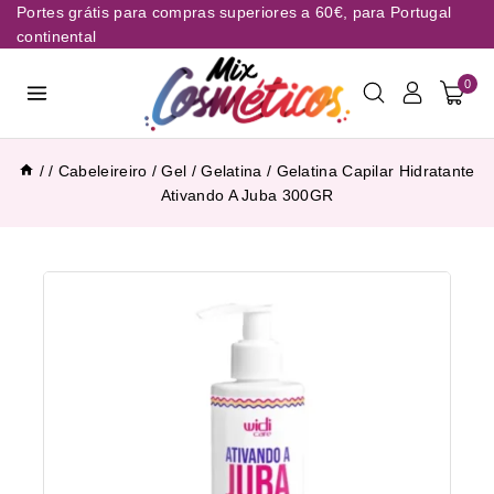
Portes grátis para compras superiores a 60€, para Portugal
continental
0
/
/
Cabeleireiro
/
Gel / Gelatina
/
Gelatina Capilar Hidratante
Ativando A Juba 300GR