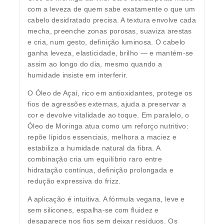
com a leveza de quem sabe exatamente o que um
cabelo desidratado precisa. A textura envolve cada
mecha, preenche zonas porosas, suaviza arestas
e cria, num gesto, definição luminosa. O cabelo
ganha leveza, elasticidade, brilho — e mantém-se
assim ao longo do dia, mesmo quando a
humidade insiste em interferir.
O Óleo de Açaí, rico em antioxidantes, protege os
fios de agressões externas, ajuda a preservar a
cor e devolve vitalidade ao toque. Em paralelo, o
Óleo de Moringa atua como um reforço nutritivo:
repõe lípidos essenciais, melhora a maciez e
estabiliza a humidade natural da fibra. A
combinação cria um equilíbrio raro entre
hidratação contínua, definição prolongada e
redução expressiva do frizz.
A aplicação é intuitiva. A fórmula vegana, leve e
sem silicones, espalha-se com fluidez e
desaparece nos fios sem deixar resíduos. Os