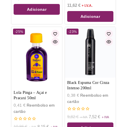
de
0
11,62
€
5
+ I.V.A.
de
Adicionar
5
Adicionar
-25%
-23%
Black Espuma Cor Cinza
Intenso 200ml
Lola Pinga – Açai e
0,38
€
Reembolso em
Pracaxi 50ml
cartão
0,41
€
Reembolso em
cartão
0
9,82
€
7,52
€
de
5
0
10,86
€
8,15
€