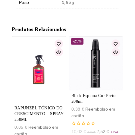
Peso
0,6 kg
Produtos Relacionados
-25%
Black Espuma Cor Preto
200ml
RAPUNZEL TÓNICO DO
0,38
€
Reembolso em
CRESCIMENTO – SPRAY
cartão
250ML
0,85
€
Reembolso em
0
10,02
€
7,52
€
cartão
de