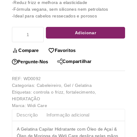
-Reduz frizz e melhora a elasticidade
-Fórmula vegana, sem silicones nem petrolatos
-Ideal para cabelos ressecados e porosos
Adicionar
Compare
Favoritos
Compartilhar
Pergunte-Nos
REF:
WD0092
Categorias:
Cabeleireiro
,
Gel / Gelatina
Etiquetas:
controla o frizz
,
fortalecimento
,
HIDRATAÇÃO
Marca:
Widi Care
Descrição
Informação adicional
A Gelatina Capilar Hidratante com Óleo de Açaí &
Óleo de Moringa da Widi Care desliza pelas mãos