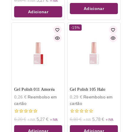
6,20
€
5,27
€
de
de
5
5
Adicionar
Adicionar
-15%
Gel Polish 011 Amoréa
Gel Polish 105 Halo
0,26
€
Reembolso em
0,29
€
Reembolso em
cartão
cartão
0
0
6,20
€
5,27
€
6,80
€
5,78
€
de
de
5
5
Adicionar
Adicionar