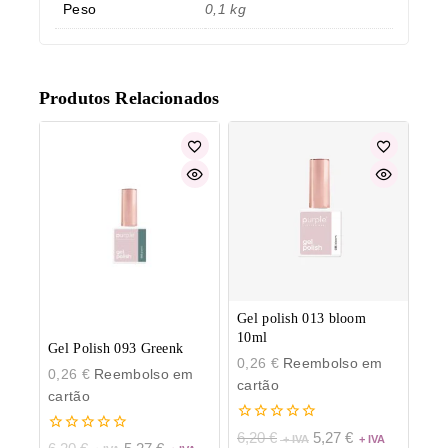
Peso
0,1 kg
Produtos Relacionados
Gel polish 013 bloom
10ml
Gel Polish 093 Greenk
0,26
€
Reembolso em
0,26
€
Reembolso em
cartão
cartão
0
6,20
€
5,27
€
0