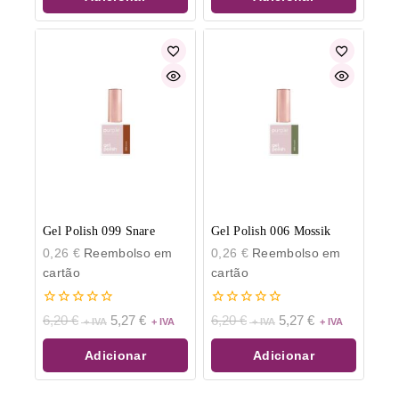
Gel Polish 099 Snare
Gel Polish 006 Mossik
0,26
€
Reembolso em
0,26
€
Reembolso em
cartão
cartão
0
0
6,20
€
5,27
€
6,20
€
5,27
€
de
de
5
5
Adicionar
Adicionar