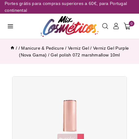
Portes grátis para compras superiores a 60€, para Portugal
continental
0
/
/
Manicure & Pedicure
/
Verniz Gel
/
Verniz Gel Purple
(Nova Gama)
/
Gel polish 072 marshmallow 10ml