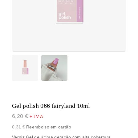
Gel polish 066 fairyland 10ml
6,20
€
+ I.V.A.
0,31
€
Reembolso em cartão
Verniz Gel de última geração com alta cobertura,