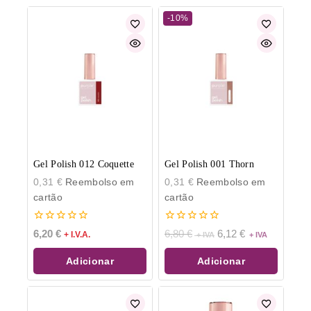
-10%
Gel Polish 012 Coquette
Gel Polish 001 Thorn
0,31
€
Reembolso em
0,31
€
Reembolso em
cartão
cartão
0
0
6,20
€
6,80
€
6,12
€
+ I.V.A.
de
de
5
5
Adicionar
Adicionar