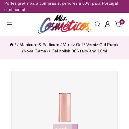
Portes grátis para compras superiores a 60€, para Portugal
continental
0
/
/
Manicure & Pedicure
/
Verniz Gel
/
Verniz Gel Purple
(Nova Gama)
/
Gel polish 066 fairyland 10ml