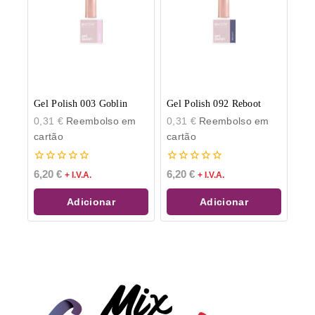
Gel Polish 003 Goblin
Gel Polish 092 Reboot
0,31
€
Reembolso em
0,31
€
Reembolso em
cartão
cartão
0
0
6,20
€
6,20
€
+ I.V.A.
+ I.V.A.
de
de
5
5
Adicionar
Adicionar