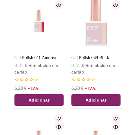
Gel Polish 011 Amoréa
Gel Polish 049 Blink
0,31
€
Reembolso em
0,31
€
Reembolso em
cartão
cartão
0
0
6,20
€
6,20
€
+ I.V.A.
+ I.V.A.
de
de
5
5
Adicionar
Adicionar