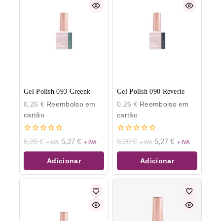
Gel Polish 093 Greenk
Gel Polish 090 Reverie
0,26
€
Reembolso em
0,26
€
Reembolso em
cartão
cartão
0
0
6,20
€
5,27
€
6,20
€
5,27
€
de
de
5
5
Adicionar
Adicionar