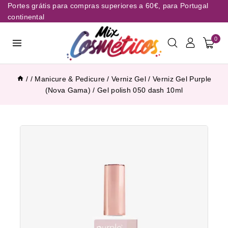
Portes grátis para compras superiores a 60€, para Portugal
continental
0
/
/
Manicure & Pedicure
/
Verniz Gel
/
Verniz Gel Purple
(Nova Gama)
/
Gel polish 050 dash 10ml