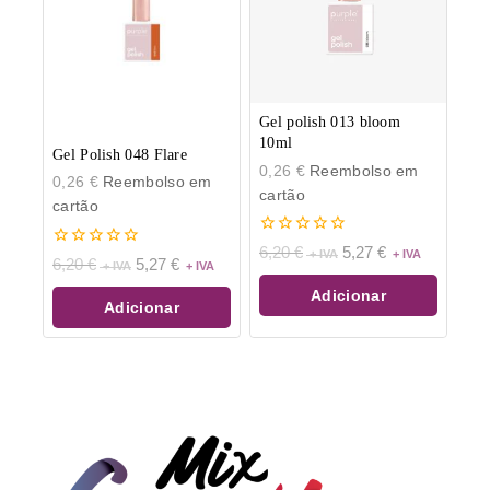
Gel polish 013 bloom
10ml
Gel Polish 048 Flare
0,26
€
Reembolso em
0,26
€
Reembolso em
cartão
cartão
0
6,20
€
5,27
€
0
6,20
€
5,27
€
de
de
5
5
Adicionar
Adicionar