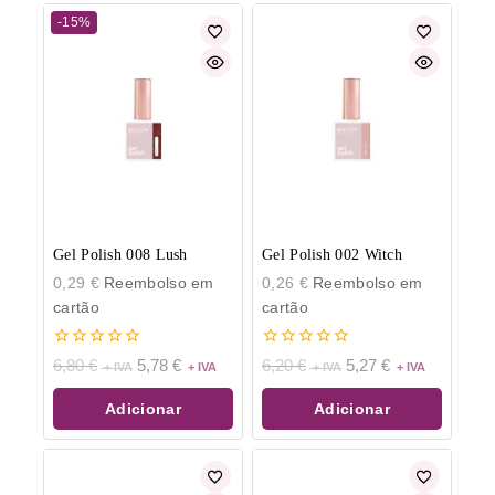
-15%
Gel Polish 008 Lush
Gel Polish 002 Witch
0,29
€
Reembolso em
0,26
€
Reembolso em
cartão
cartão
0
0
6,80
€
5,78
€
6,20
€
5,27
€
de
de
5
5
Adicionar
Adicionar