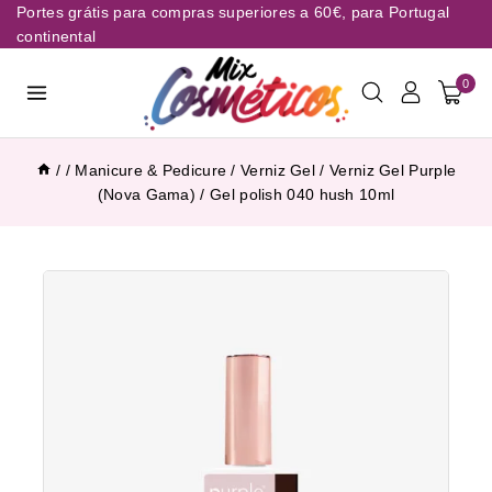
Portes grátis para compras superiores a 60€, para Portugal
continental
0
/
/
Manicure & Pedicure
/
Verniz Gel
/
Verniz Gel Purple
(Nova Gama)
/
Gel polish 040 hush 10ml