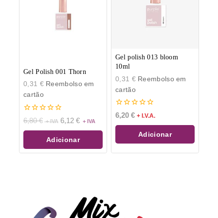
Gel polish 013 bloom
10ml
Gel Polish 001 Thorn
0,31
€
Reembolso em
0,31
€
Reembolso em
cartão
cartão
0
6,20
€
+ I.V.A.
0
6,80
€
6,12
€
de
de
5
5
Adicionar
Adicionar