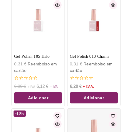
Gel Polish 105 Halo
Gel Polish 010 Charm
0,31
€
Reembolso em
0,31
€
Reembolso em
cartão
cartão
0
0
6,80
€
6,12
€
6,20
€
+ I.V.A.
de
de
5
5
Adicionar
Adicionar
-10%