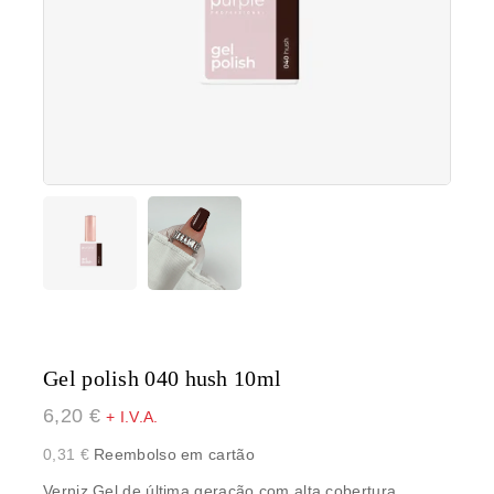
Gel polish 040 hush 10ml
6,20
€
+ I.V.A.
0,31
€
Reembolso em cartão
Verniz Gel de última geração com alta cobertura,