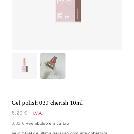
Gel polish 039 cherish 10ml
6,20
€
+ I.V.A.
0,31
€
Reembolso em cartão
Verniz Gel de última geração com alta cobertura,