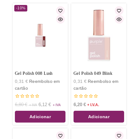
-10%
Gel Polish 008 Lush
Gel Polish 049 Blink
0,31
€
Reembolso em
0,31
€
Reembolso em
cartão
cartão
0
0
6,80
€
6,12
€
6,20
€
+ I.V.A.
de
de
5
5
Adicionar
Adicionar