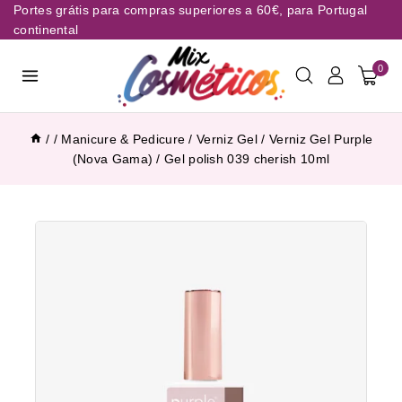
Portes grátis para compras superiores a 60€, para Portugal
continental
0
/
/
Manicure & Pedicure
/
Verniz Gel
/
Verniz Gel Purple
(Nova Gama)
/
Gel polish 039 cherish 10ml