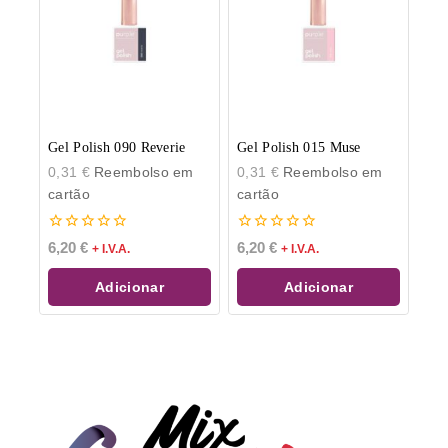
Gel Polish 090 Reverie
Gel Polish 015 Muse
0,31
€
Reembolso em
0,31
€
Reembolso em
cartão
cartão
0
0
6,20
€
6,20
€
+ I.V.A.
+ I.V.A.
de
de
5
5
Adicionar
Adicionar