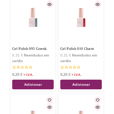
Gel Polish 093 Greenk
Gel Polish 010 Charm
0,31
€
Reembolso em
0,31
€
Reembolso em
cartão
cartão
0
0
6,20
€
6,20
€
+ I.V.A.
+ I.V.A.
de
de
5
5
Adicionar
Adicionar