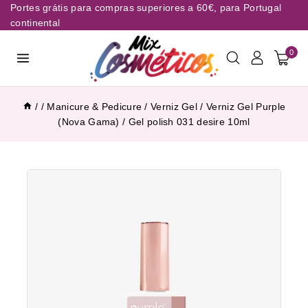
Portes grátis para compras superiores a 60€, para Portugal
continental
0
/
/
Manicure & Pedicure
/
Verniz Gel
/
Verniz Gel Purple
(Nova Gama)
/
Gel polish 031 desire 10ml