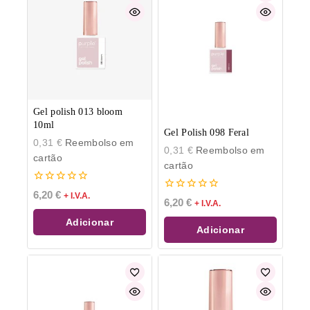
Gel polish 013 bloom
10ml
Gel Polish 098 Feral
0,31
€
Reembolso em
0,31
€
Reembolso em
cartão
cartão
0
6,20
€
+ I.V.A.
0
6,20
€
de
+ I.V.A.
de
5
5
Adicionar
Adicionar