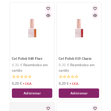
Gel Polish 048 Flare
Gel Polish 010 Charm
0,31
€
Reembolso em
0,31
€
Reembolso em
cartão
cartão
0
0
6,20
€
6,20
€
+ I.V.A.
+ I.V.A.
de
de
5
5
Adicionar
Adicionar