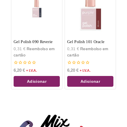
Gel Polish 090 Reverie
Gel Polish 101 Oracle
0,31
€
Reembolso em
0,31
€
Reembolso em
cartão
cartão
0
0
6,20
€
6,20
€
+ I.V.A.
+ I.V.A.
de
de
5
5
Adicionar
Adicionar