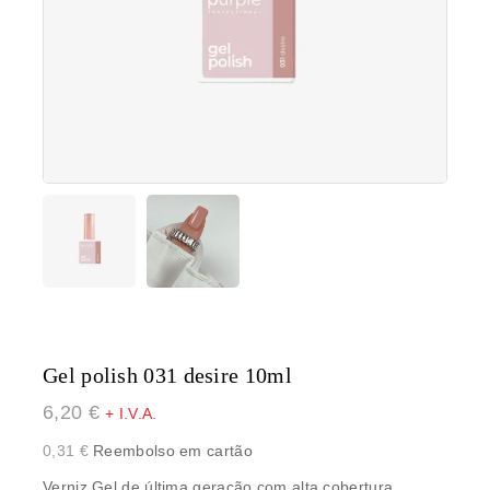
Gel polish 031 desire 10ml
6,20
€
+ I.V.A.
0,31
€
Reembolso em cartão
Verniz Gel de última geração com alta cobertura,