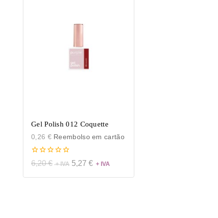
Gel Polish 012 Coquette
0,26
€
Reembolso em cartão
0
6,20
€
5,27
€
de
5