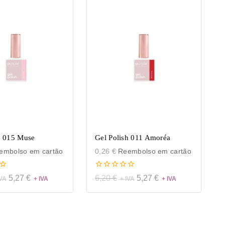
h 015 Muse
Gel Polish 011 Amoréa
mbolso em cartão
0,26
€
Reembolso em cartão
0
5,27
€
6,20
€
5,27
€
de
5