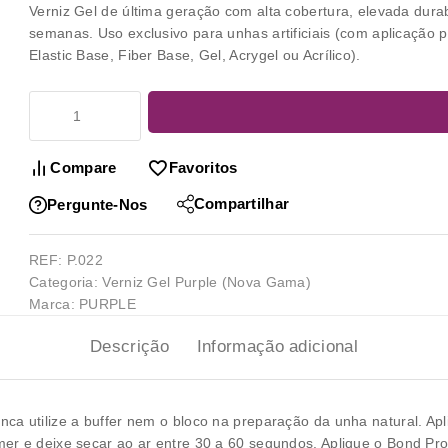
Verniz Gel de última geração com alta cobertura, elevada dura
semanas. Uso exclusivo para unhas artificiais (com aplicação 
Elastic Base, Fiber Base, Gel, Acrygel ou Acrílico).
Compare
Favoritos
Compartilhar
Pergunte-Nos
REF:
P.022
Categoria:
Verniz Gel Purple (Nova Gama)
Marca:
PURPLE
Descrição
Informação adicional
a utilize a buffer nem o bloco na preparação da unha natural. Apli
er e deixe secar ao ar entre 30 a 60 segundos. Aplique o Bond Pro