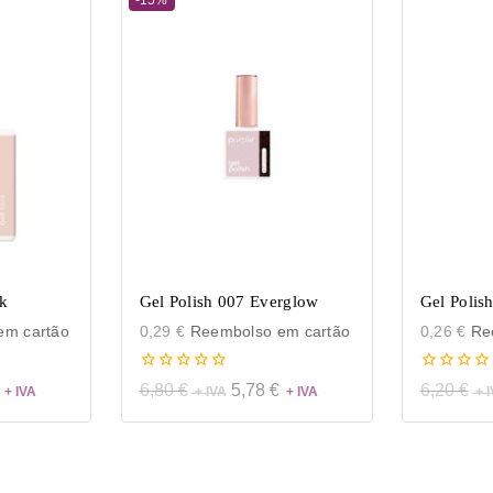
nk
Gel Polish 007 Everglow
Gel Polis
m cartão
0,29
€
Reembolso em cartão
0,26
€
Ree
0
0
6,80
€
5,78
€
6,20
€
de
de
5
5