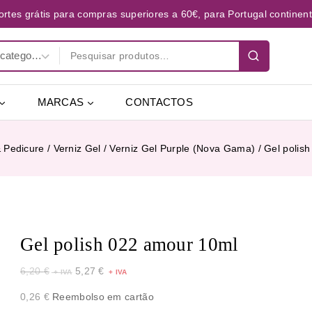
ortes grátis para compras superiores a 60€, para Portugal continent
MARCAS
CONTACTOS
 Pedicure
/
Verniz Gel
/
Verniz Gel Purple (Nova Gama)
/
Gel polis
Gel polish 022 amour 10ml
6,20
€
5,27
€
0,26
€
Reembolso em cartão