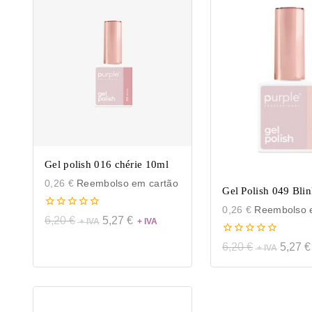
Gel polish 016 chérie 10ml
0,26
€
Reembolso em cartão
Gel Polish 049 Bli
0,26
€
Reembolso e
0
6,20
€
5,27
€
de
5
0
6,20
€
5,27
€
de
5