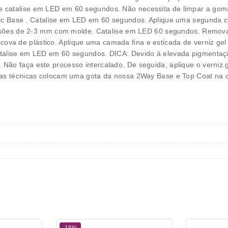
 catalise em LED em 60 segundos. Não necessita de limpar a goma.
stic Base . Catalise em LED em 60 segundos. Aplique uma segunda
xtensões de 2-3 mm com molde. Catalise em LED 60 segundos. Remov
va de plástico. Aplique uma camada fina e esticada de verniz gel
atalise em LED em 60 segundos. DICA: Devido à elevada pigmentaç
ão faça este processo intercalado. De seguida, aplique o verniz g
sas técnicas colocam uma gota da nossa 2Way Base e Top Coat na co
-15%