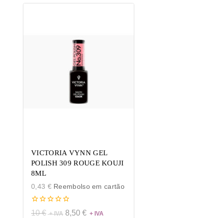
VICTORIA VYNN GEL
POLISH 309 ROUGE KOUJI
8ML
0,43
€
Reembolso em cartão
0
10
€
8,50
€
de