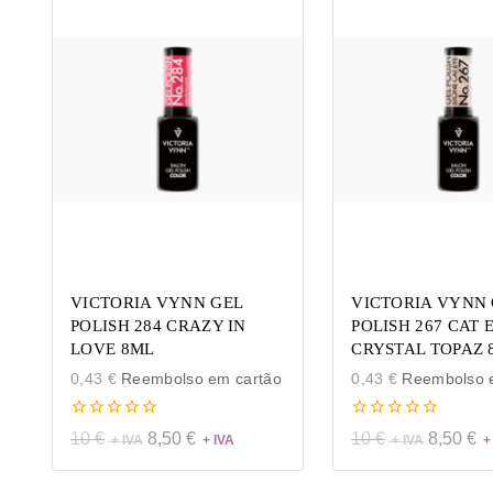
VICTORIA VYNN GEL
VICTORIA VYNN 
POLISH 284 CRAZY IN
POLISH 267 CAT 
LOVE 8ML
CRYSTAL TOPAZ 
0,43
€
Reembolso em cartão
0,43
€
Reembolso e
0
0
10
€
8,50
€
10
€
8,50
€
de
de
5
5