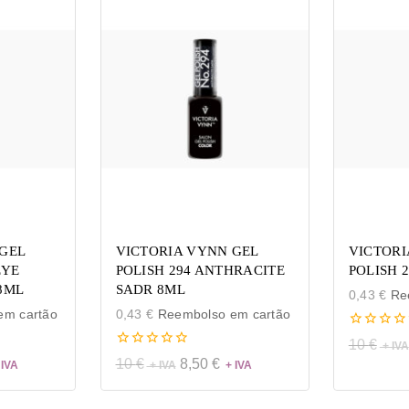
GEL
VICTORIA VYNN GEL
VICTORI
EYE
POLISH 294 ANTHRACITE
POLISH 
8ML
SADR 8ML
0,43
€
Ree
m cartão
0,43
€
Reembolso em cartão
0
10
€
de
0
10
€
8,50
€
5
de
5