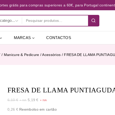
ortes grátis para compras superiores a 60€, para Portugal continent
MARCAS
CONTACTOS
/
/
Manicure & Pedicure
/
Acessórios
/
FRESA DE LLAMA PUNTIAG
FRESA DE LLAMA PUNTIAGUD
6,10
€
5,19
€
0,26
€
Reembolso em cartão