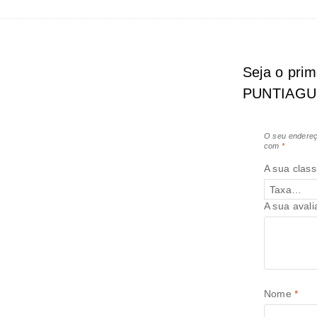
Seja o pri
PUNTIAGU
O seu endereç
com
*
A sua class
A sua aval
Nome
*