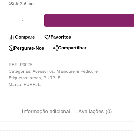
Ø2.6 X 9 mm
Compare
Favoritos
Compartilhar
Pergunte-Nos
REF:
P3025
Categorias:
Acessórios
,
Manicure & Pedicure
Etiquetas:
broca
,
PURPLE
Marca:
PURPLE
Informação adicional
Avaliações (0)