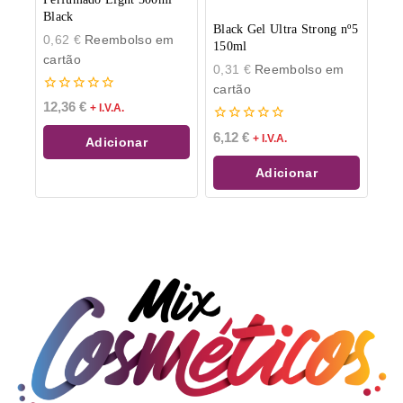
Black
Black Gel Ultra Strong nº5
0,62
€
Reembolso em
150ml
cartão
0,31
€
Reembolso em
cartão
0
12,36
€
+ I.V.A.
de
5
0
6,12
€
+ I.V.A.
Adicionar
de
5
Adicionar