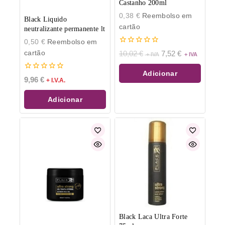
Castanho 200ml
0,38
€
Reembolso em
Black Liquido
cartão
neutralizante permanente lt
0,50
€
Reembolso em
0
cartão
10,02
€
7,52
€
de
5
Adicionar
0
9,96
€
+ I.V.A.
de
5
Adicionar
Black Laca Ultra Forte