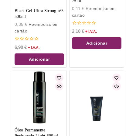
75ml
0,11
€
Reembolso em
Black Gel Ultra Strong nº5
cartão
500ml
0,35
€
Reembolso em
0
cartão
2,10
€
+ I.V.A.
de
5
Adicionar
0
6,90
€
+ I.V.A.
de
5
Adicionar
Óleo Permanente
Perfumado Light 500ml