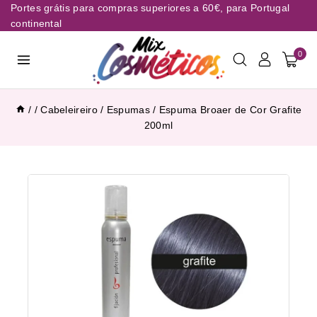
Portes grátis para compras superiores a 60€, para Portugal
continental
0
/
/
Cabeleireiro
/
Espumas
/
Espuma Broaer de Cor Grafite
200ml