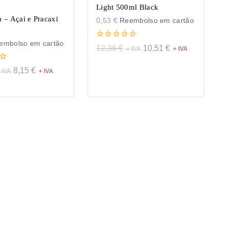
Light 500ml Black
a – Açai e Pracaxi
0,53
€
Reembolso em cartão
mbolso em cartão
0
12,36
€
10,51
€
de
5
8,15
€