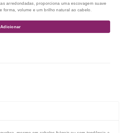
ontas arredondadas, proporciona uma escovagem suave
forma, volume e um brilho natural ao cabelo.
Adicionar
 a quebra, mesmo em cabelos frágeis ou com tendência a