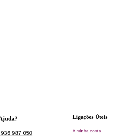
Ligações Úteis
 Ajuda?
A minha conta
 936 987 050