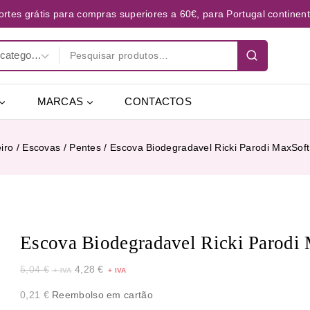
ortes grátis para compras superiores a 60€, para Portugal continent
MARCAS
CONTACTOS
iro
/
Escovas / Pentes
/
Escova Biodegradavel Ricki Parodi MaxSoft
Escova Biodegradavel Ricki Parodi 
5,04
€
4,28
€
0,21
€
Reembolso em cartão