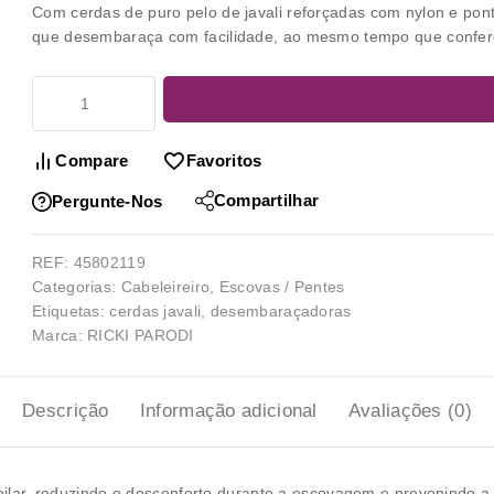
Com cerdas de puro pelo de javali reforçadas com nylon e p
que desembaraça com facilidade, ao mesmo tempo que confere 
Compare
Favoritos
Compartilhar
Pergunte-Nos
REF:
45802119
Categorias:
Cabeleireiro
,
Escovas / Pentes
Etiquetas:
cerdas javali
,
desembaraçadoras
Marca:
RICKI PARODI
Descrição
Informação adicional
Avaliações (0)
 capilar, reduzindo o desconforto durante a escovagem e prevenindo