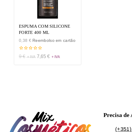
ESPUMA COM SILICONE
FORTE 400 ML
0,38
€
Reembolso em cartão
0
9
€
7,65
€
de
5
Precisa de
(+351)