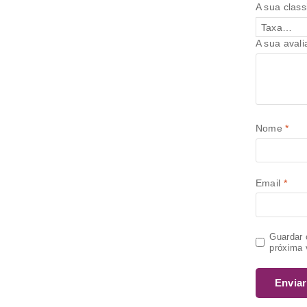
A sua class
A sua aval
Nome
*
Email
*
Guardar 
próxima 