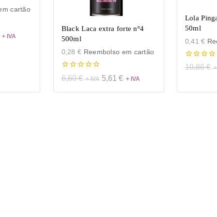
m cartão
Lola Ping
50ml
Black Laca extra forte nº4
500ml
0,41
€
Ree
0,28
€
Reembolso em cartão
0
10,86
€
de
0
6,60
€
5,61
€
5
de
5