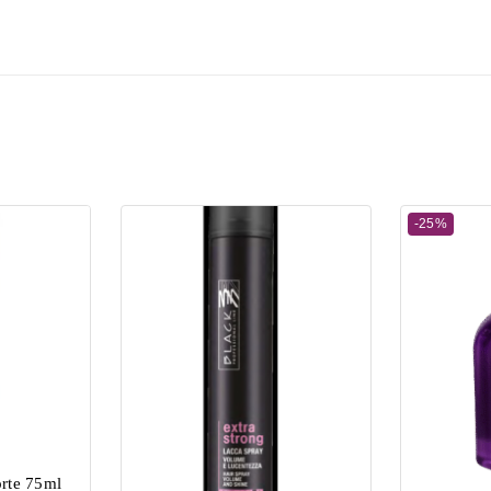
-25%
orte 75ml