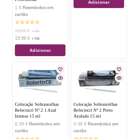
Adicionar
1
€
Reembolso em
cartão
0
23,51
€
de
19,98
€
5
Adicionar
Coloração Sobrancelhas
Coloração Sobrancelhas
Refectocil Nº 2.1 Azul
Refectocil Nº 2 Preto
Intenso 15 ml
Azulado 15 ml
0,39
€
Reembolso em
0,39
€
Reembolso em
cartão
cartão