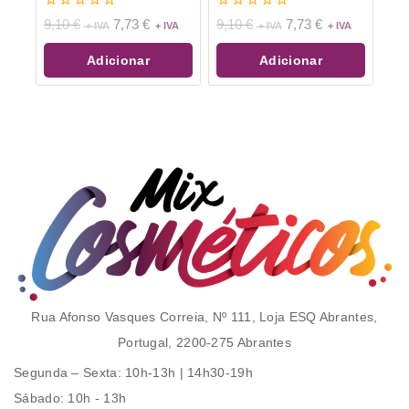
0
0
9,10
€
7,73
€
9,10
€
7,73
€
de
de
5
5
Adicionar
Adicionar
Rua Afonso Vasques Correia, Nº 111, Loja ESQ Abrantes,
Portugal, 2200-275 Abrantes
Segunda – Sexta
: 10h-13h | 14h30-19h
Sábado
: 10h - 13h