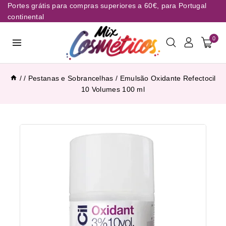
Portes grátis para compras superiores a 60€, para Portugal
continental
0
/
/
Pestanas e Sobrancelhas
/
Emulsão Oxidante Refectocil
10 Volumes 100 ml