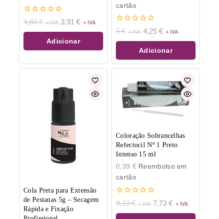
cartão
0
4,60
€
3,91
€
de
0
5
€
4,25
€
5
de
Adicionar
5
Adicionar
Coloração Sobrancelhas
Refectocil Nº 1 Preto
Intenso 15 ml
0,39
€
Reembolso em
cartão
Cola Preta para Extensão
de Pestanas 5g – Secagem
0
9,10
€
7,73
€
de
Rápida e Fixação
5
Profissional