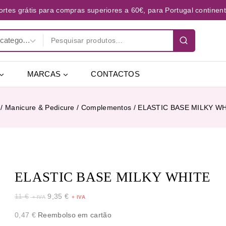
ortes grátis para compras superiores a 60€, para Portugal continent
MARCAS
CONTACTOS
/
Manicure & Pedicure
/
Complementos
/
ELASTIC BASE MILKY W
ELASTIC BASE MILKY WHITE
11
€
9,35
€
0,47
€
Reembolso em cartão