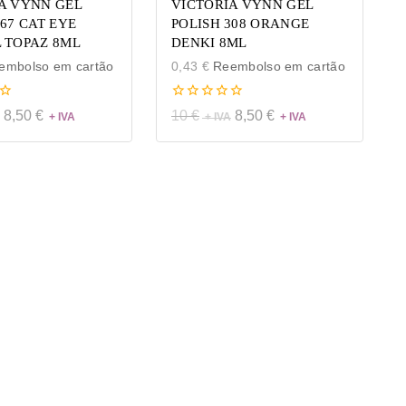
A VYNN GEL
VICTORIA VYNN GEL
267 CAT EYE
POLISH 308 ORANGE
 TOPAZ 8ML
DENKI 8ML
mbolso em cartão
0,43
€
Reembolso em cartão
0
8,50
€
10
€
8,50
€
de
5