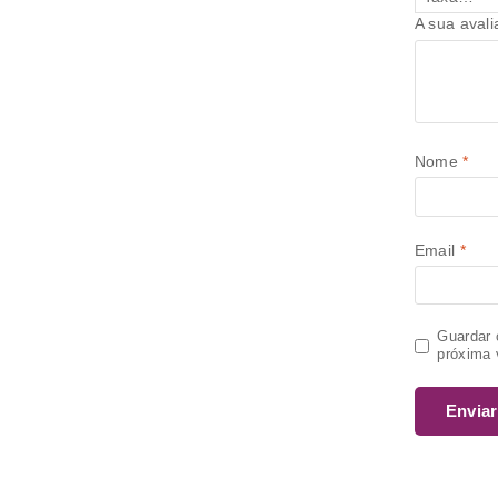
A sua aval
Nome
*
Email
*
Guardar 
próxima 