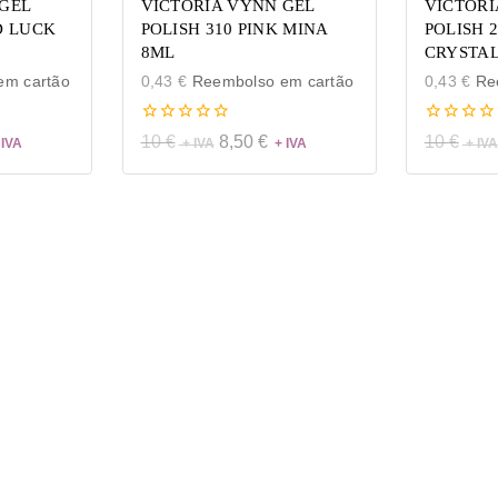
GEL
VICTORIA VYNN GEL
VICTORI
D LUCK
POLISH 310 PINK MINA
POLISH 
8ML
CRYSTAL
m cartão
0,43
€
Reembolso em cartão
0,43
€
Ree
0
0
10
€
8,50
€
10
€
de
de
5
5