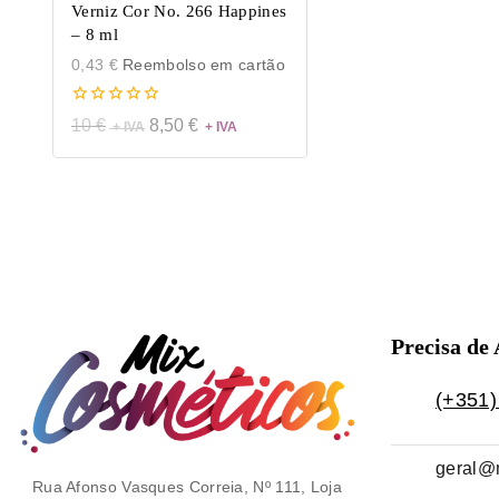
Verniz Cor No. 266 Happines
– 8 ml
0,43
€
Reembolso em cartão
0
10
€
8,50
€
de
5
Precisa de
(+351)
geral@
Rua Afonso Vasques Correia, Nº 111, Loja