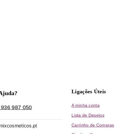
Ligações Úteis
 Ajuda?
A minha conta
 936 987 050
Lista de Desejos
Carrinho de Compras
mixcosmeticos.pt