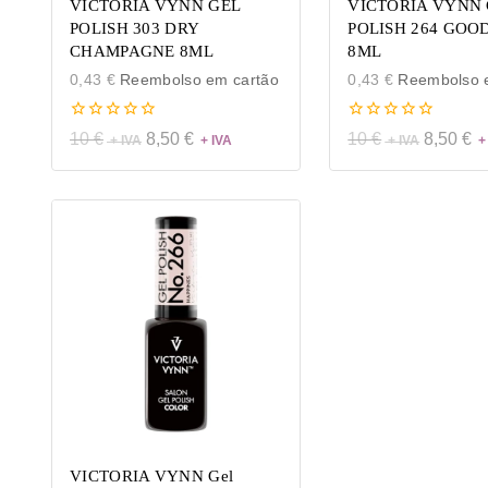
VICTORIA VYNN GEL
VICTORIA VYNN 
POLISH 303 DRY
POLISH 264 GOO
CHAMPAGNE 8ML
8ML
0,43
€
Reembolso em cartão
0,43
€
Reembolso e
0
0
10
€
8,50
€
10
€
8,50
€
de
de
5
5
VICTORIA VYNN Gel