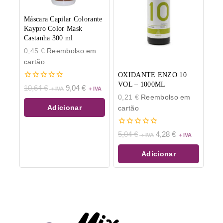
Máscara Capilar Colorante
Kaypro Color Mask
Castanha 300 ml
0,45
€
Reembolso em
cartão
OXIDANTE ENZO 10
VOL – 1000ML
0
10,64
€
9,04
€
de
0,21
€
Reembolso em
5
Adicionar
cartão
0
5,04
€
4,28
€
de
5
Adicionar