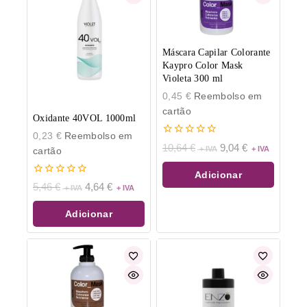
Máscara Capilar Colorante
Kaypro Color Mask
Violeta 300 ml
0,45
€
Reembolso em
cartão
Oxidante 40VOL 1000ml
0,23
€
Reembolso em
0
10,64
€
9,04
€
cartão
de
5
Adicionar
0
5,46
€
4,64
€
de
5
Adicionar