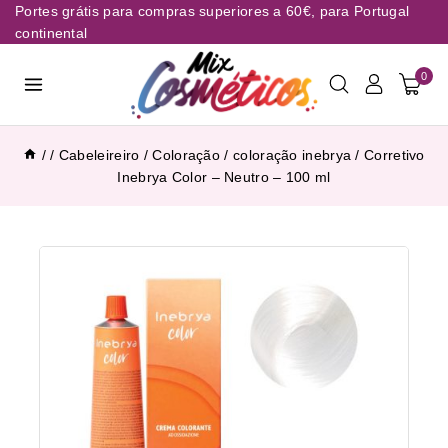
Portes grátis para compras superiores a 60€, para Portugal
continental
0
/
/
Cabeleireiro
/
Coloração
/
coloração inebrya
/
Corretivo
Inebrya Color – Neutro – 100 ml