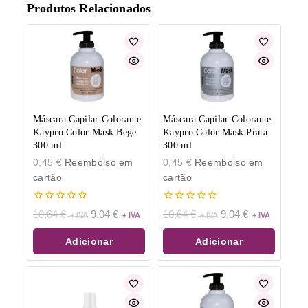
Produtos Relacionados
Máscara Capilar Colorante
Máscara Capilar Colorante
Kaypro Color Mask Bege
Kaypro Color Mask Prata
300 ml
300 ml
0,45
€
Reembolso em
0,45
€
Reembolso em
cartão
cartão
0
0
10,64
€
9,04
€
10,64
€
9,04
€
de
de
5
5
Adicionar
Adicionar