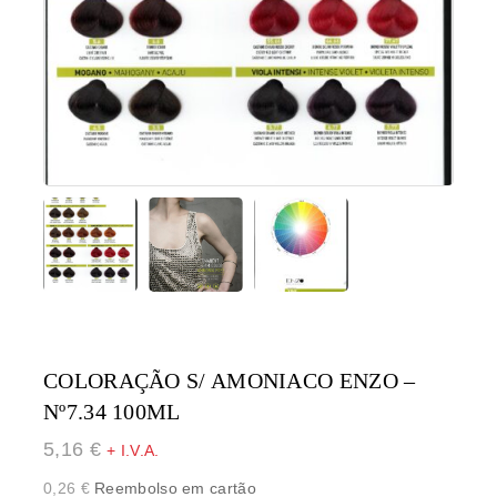
COLORAÇÃO S/ AMONIACO ENZO –
Nº7.34 100ML
5,16
€
+ I.V.A.
0,26
€
Reembolso em cartão