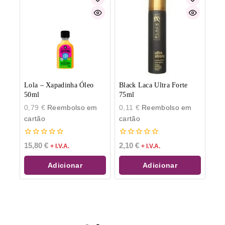
Lola – Xapadinha Óleo
Black Laca Ultra Forte
50ml
75ml
0,79
€
Reembolso em
0,11
€
Reembolso em
cartão
cartão
0
0
15,80
€
2,10
€
+ I.V.A.
+ I.V.A.
de
de
5
5
Adicionar
Adicionar