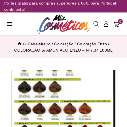
Portes grátis para compras superiores a 60€, para Portugal
continental
0
/
/
Cabeleireiro
/
Coloração
/
Coloração Enzo
/
COLORAÇÃO S/ AMONIACO ENZO – Nº7.34 100ML