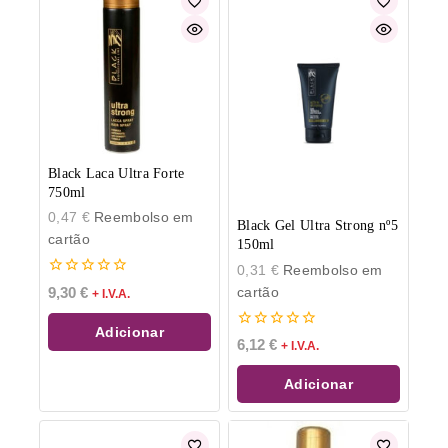
Black Laca Ultra Forte
750ml
0,47
€
Reembolso em
Black Gel Ultra Strong nº5
cartão
150ml
0,31
€
Reembolso em
0
cartão
9,30
€
+ I.V.A.
de
5
Adicionar
0
6,12
€
+ I.V.A.
de
5
Adicionar