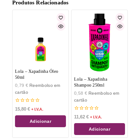
Produtos Relacionados
Lola – Xapadinha Óleo
50ml
Lola – Xapadinha
0,79
€
Reembolso em
Shampoo 250ml
cartão
0,58
€
Reembolso em
cartão
0
15,80
€
+ I.V.A.
de
0
11,62
€
5
+ I.V.A.
de
Adicionar
5
Adicionar