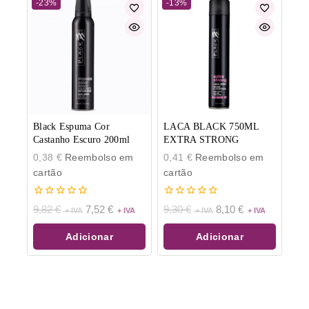
-23%
-13%
Black Espuma Cor
LACA BLACK 750ML
Castanho Escuro 200ml
EXTRA STRONG
0,38
€
Reembolso em
0,41
€
Reembolso em
cartão
cartão
0
0
9,82
€
7,52
€
9,30
€
8,10
€
de
de
5
5
Adicionar
Adicionar