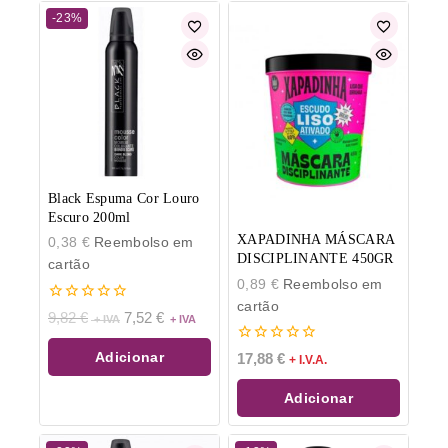
-23%
Black Espuma Cor Louro
Escuro 200ml
XAPADINHA MÁSCARA
0,38
€
Reembolso em
DISCIPLINANTE 450GR
cartão
0,89
€
Reembolso em
cartão
0
9,82
€
7,52
€
de
5
0
Adicionar
17,88
€
+ I.V.A.
de
5
Adicionar