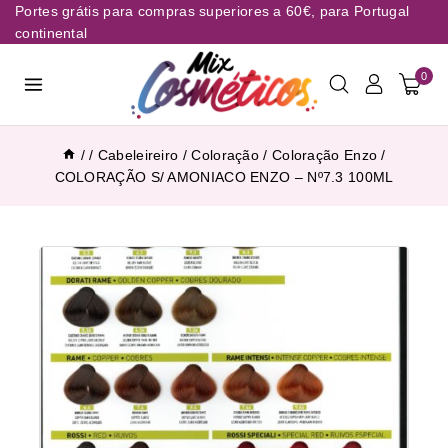
Portes grátis para compras superiores a 60€, para Portugal
continental
0
/
/
Cabeleireiro
/
Coloração
/
Coloração Enzo
/
COLORAÇÃO S/ AMONIACO ENZO – Nº7.3 100ML