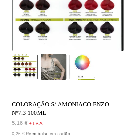
COLORAÇÃO S/ AMONIACO ENZO –
Nº7.3 100ML
5,16
€
+ I.V.A.
0,26
€
Reembolso em cartão