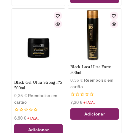
Black Laca Ultra Forte
500ml
0,36
€
Reembolso em
Black Gel Ultra Strong nº5
cartão
500ml
0,35
€
Reembolso em
0
cartão
7,20
€
+ I.V.A.
de
5
Adicionar
0
6,90
€
+ I.V.A.
de
5
Adicionar