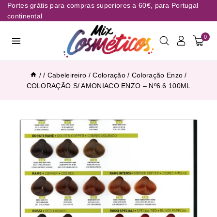
Portes grátis para compras superiores a 60€, para Portugal
continental
0
/
/
Cabeleireiro
/
Coloração
/
Coloração Enzo
/
COLORAÇÃO S/ AMONIACO ENZO – Nº6.6 100ML