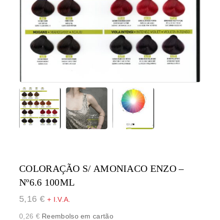
COLORAÇÃO S/ AMONIACO ENZO –
Nº6.6 100ML
5,16
€
+ I.V.A.
0,26
€
Reembolso em cartão