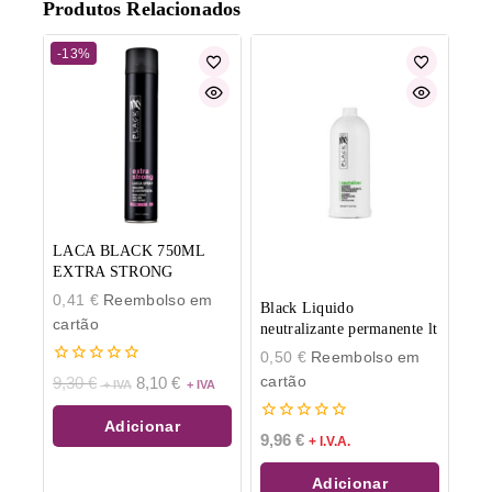
Produtos Relacionados
-13%
LACA BLACK 750ML
EXTRA STRONG
0,41
€
Reembolso em
Black Liquido
cartão
neutralizante permanente lt
0,50
€
Reembolso em
0
cartão
9,30
€
8,10
€
de
5
Adicionar
0
9,96
€
+ I.V.A.
de
5
Adicionar