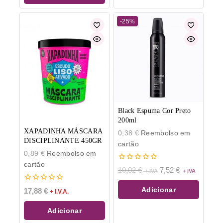
-25%
Black Espuma Cor Preto
200ml
XAPADINHA MÁSCARA
0,38
€
Reembolso em
DISCIPLINANTE 450GR
cartão
0,89
€
Reembolso em
cartão
0
10,02
€
7,52
€
de
5
0
Adicionar
17,88
€
+ I.V.A.
de
5
Adicionar