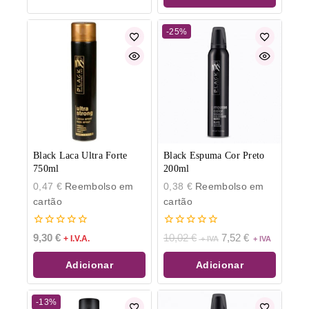
-25%
Black Laca Ultra Forte
Black Espuma Cor Preto
750ml
200ml
0,47
€
Reembolso em
0,38
€
Reembolso em
cartão
cartão
0
0
9,30
€
10,02
€
7,52
€
+ I.V.A.
de
de
5
5
Adicionar
Adicionar
-13%