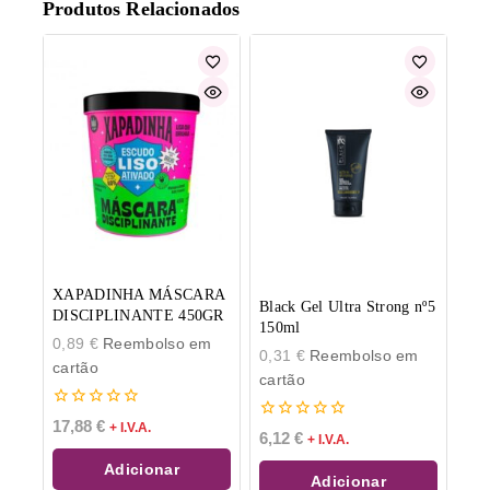
Produtos Relacionados
XAPADINHA MÁSCARA
Black Gel Ultra Strong nº5
DISCIPLINANTE 450GR
150ml
0,89
€
Reembolso em
0,31
€
Reembolso em
cartão
cartão
0
17,88
€
+ I.V.A.
0
de
6,12
€
+ I.V.A.
de
5
5
Adicionar
Adicionar