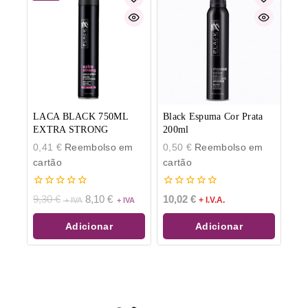
LACA BLACK 750ML
Black Espuma Cor Prata
EXTRA STRONG
200ml
0,41
€
Reembolso em
0,50
€
Reembolso em
cartão
cartão
0
0
9,30
€
8,10
€
10,02
€
+ I.V.A.
de
de
5
5
Adicionar
Adicionar