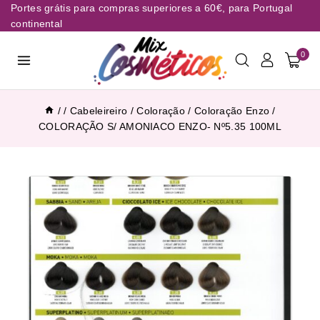
Portes grátis para compras superiores a 60€, para Portugal
continental
0
/
/
Cabeleireiro
/
Coloração
/
Coloração Enzo
/
COLORAÇÃO S/ AMONIACO ENZO- Nº5.35 100ML