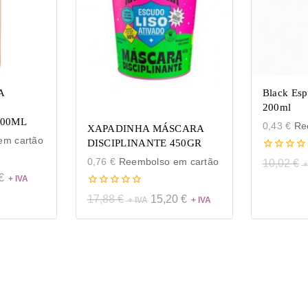
A
Black Esp
200ml
200ML
0,43
€
Ree
XAPADINHA MÁSCARA
m cartão
DISCIPLINANTE 450GR
0
0,76
€
Reembolso em cartão
10,02
€
de
€
5
0
17,88
€
15,20
€
de
5