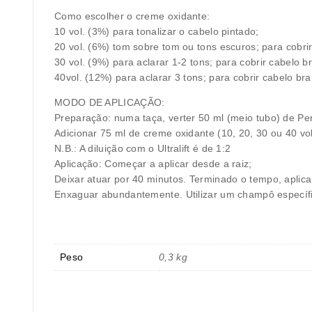
Como escolher o creme oxidante:
10 vol. (3%) para tonalizar o cabelo pintado;
20 vol. (6%) tom sobre tom ou tons escuros; para cobri
30 vol. (9%) para aclarar 1-2 tons; para cobrir cabelo b
40vol. (12%) para aclarar 3 tons; para cobrir cabelo br
MODO DE APLICAÇÃO:
Preparação: numa taça, verter 50 ml (meio tubo) de P
Adicionar 75 ml de creme oxidante (10, 20, 30 ou 40 v
N.B.: A diluição com o Ultralift é de 1:2
Aplicação: Começar a aplicar desde a raiz;
Deixar atuar por 40 minutos. Terminado o tempo, apl
Enxaguar abundantemente. Utilizar um champô específi
Peso
0,3 kg