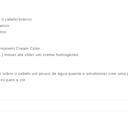
r o cabelo branco
ranco
anco
ermanent Cream Color.
ol.) mexer até obter um creme homogéneo.
icar sobre o cabelo um pouco de água quente e emulsionar com um
co para a cor.