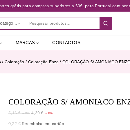
ortes grátis para compras superiores a 60€, para Portugal continent
MARCAS
CONTACTOS
o
/
Coloração
/
Coloração Enzo
/
COLORAÇÃO S/ AMONIACO ENZO 
COLORAÇÃO S/ AMONIACO ENZO
5,16
€
4,39
€
0,22
€
Reembolso em cartão