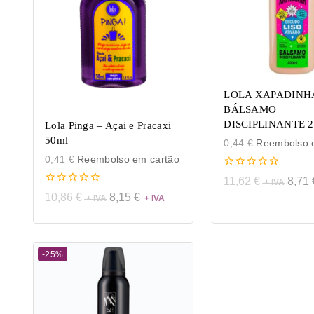
LOLA XAPADINH
BÁLSAMO
DISCIPLINANTE 
Lola Pinga – Açai e Pracaxi
50ml
0,44
€
Reembolso e
0,41
€
Reembolso em cartão
0
11,62
€
8,71
de
0
10,86
€
8,15
€
5
de
5
-25%