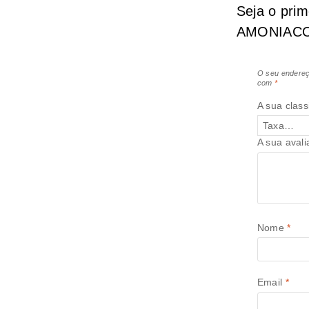
Seja o pri
AMONIACO 
O seu endereç
com
*
A sua class
A sua aval
Nome
*
Email
*