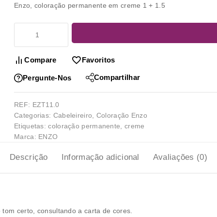
Enzo, coloração permanente em creme 1 + 1.5
Compare
Favoritos
Compartilhar
Pergunte-Nos
REF:
EZT11.0
Categorias:
Cabeleireiro
,
Coloração Enzo
Etiquetas:
coloração permanente
,
creme
Marca:
ENZO
Descrição
Informação adicional
Avaliações (0)
 tom certo, consultando a carta de cores.