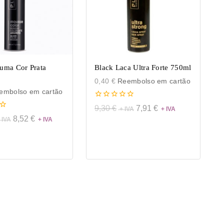
uma Cor Prata
Black Laca Ultra Forte 750ml
0,40
€
Reembolso em cartão
mbolso em cartão
0
9,30
€
7,91
€
de
8,52
€
5