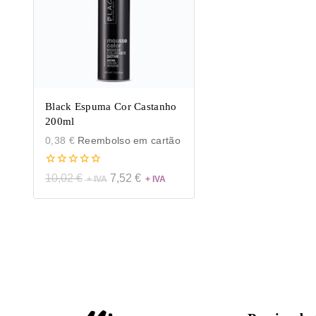
Black Espuma Cor Castanho
200ml
0,38
€
Reembolso em cartão
0
10,02
€
7,52
€
de
5