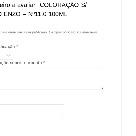
meiro a avaliar “COLORAÇÃO S/
ENZO – Nº11.0 100ML”
o de email não será publicado.
Campos obrigatórios marcados
ificação
*
iação sobre o produto
*