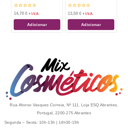
0
0
14,70
€
13,50
€
+ I.V.A.
+ I.V.A.
de
de
5
5
Adicionar
Adicionar
Rua Afonso Vasques Correia, Nº 111, Loja ESQ Abrantes,
Portugal, 2200-275 Abrantes
Segunda – Sexta
: 10h-13h | 14h30-19h