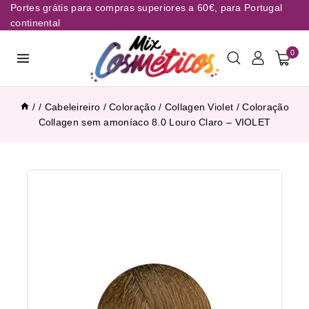
Portes grátis para compras superiores a 60€, para Portugal
continental
0
/
/
Cabeleireiro
/
Coloração
/
Collagen Violet
/
Coloração
Collagen sem amoníaco 8.0 Louro Claro – VIOLET