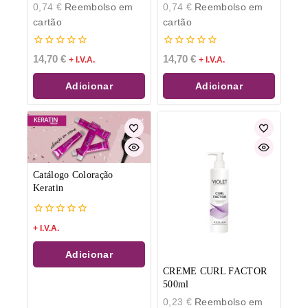
0,74
€
Reembolso em
0,74
€
Reembolso em
cartão
cartão
0
0
14,70
€
14,70
€
+ I.V.A.
+ I.V.A.
de
de
5
5
Adicionar
Adicionar
Catálogo Coloração
Keratin
0
+ I.V.A.
de
5
Adicionar
CREME CURL FACTOR
500ml
0,23
€
Reembolso em