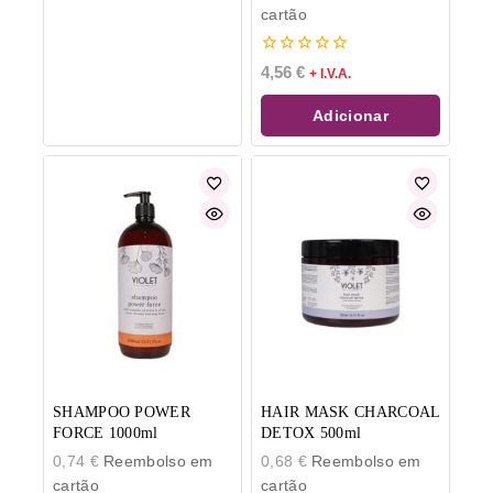
cartão
0
4,56
€
+ I.V.A.
de
5
Adicionar
SHAMPOO POWER
HAIR MASK CHARCOAL
FORCE 1000ml
DETOX 500ml
0,74
€
Reembolso em
0,68
€
Reembolso em
cartão
cartão