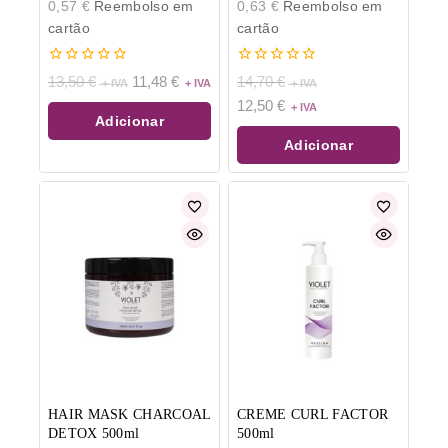
0,57
€
Reembolso em
0,63
€
Reembolso em
cartão
cartão
0
0
13,50
€
11,48
€
14,70
€
de
de
12,50
€
5
5
Adicionar
Adicionar
HAIR MASK CHARCOAL
CREME CURL FACTOR
DETOX 500ml
500ml