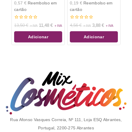
0,57
€
Reembolso em
0,19
€
Reembolso em
cartão
cartão
0
0
13,50
€
11,48
€
4,56
€
3,88
€
de
de
5
5
Adicionar
Adicionar
Rua Afonso Vasques Correia, Nº 111, Loja ESQ Abrantes,
Portugal, 2200-275 Abrantes