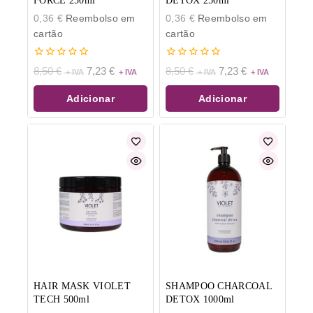
FORCE 250ml
DETOX 250ml
0,36
€
Reembolso em
0,36
€
Reembolso em
cartão
cartão
0
0
8,50
€
7,23
€
8,50
€
7,23
€
de
de
5
5
Adicionar
Adicionar
HAIR MASK VIOLET
SHAMPOO CHARCOAL
TECH 500ml
DETOX 1000ml