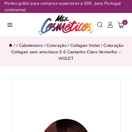
Portes grátis para compras superiores a 60€, para Portugal
continental
0
/
/
Cabeleireiro
/
Coloração
/
Collagen Violet
/
Coloração
Collagen sem amoníaco 5.6 Castanho Claro Vermelho –
VIOLET