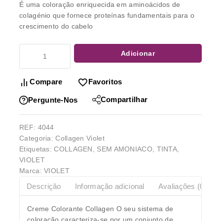
É uma coloração enriquecida em aminoácidos de
colagénio que fornece proteínas fundamentais para o
crescimento do cabelo
Adicionar
Compare
Favoritos
Compartilhar
Pergunte-Nos
REF:
4044
Categoria:
Collagen Violet
Etiquetas:
COLLAGEN
,
SEM AMONIACO
,
TINTA
,
VIOLET
Marca:
VIOLET
Descrição
Informação adicional
Avaliações (0)
Creme Colorante Collagen O seu sistema de
coloração caracteriza-se por um conjunto de