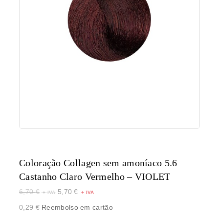
Coloração Collagen sem amoníaco 5.6
Castanho Claro Vermelho – VIOLET
6,70
€
5,70
€
0,29
€
Reembolso em cartão