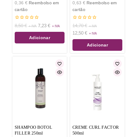
0,36
€
Reembolso em
0,63
€
Reembolso em
cartão
cartão
0
0
8,50
€
7,23
€
14,70
€
de
de
12,50
€
5
5
Adicionar
Adicionar
SHAMPOO BOTOL
CREME CURL FACTOR
FILLER 250ml
500ml