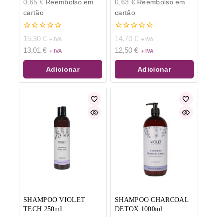
0,65
€
Reembolso em
0,63
€
Reembolso em
cartão
cartão
0
0
15,30
€
14,70
€
de
de
13,01
€
12,50
€
5
5
Adicionar
Adicionar
SHAMPOO VIOLET
SHAMPOO CHARCOAL
TECH 250ml
DETOX 1000ml