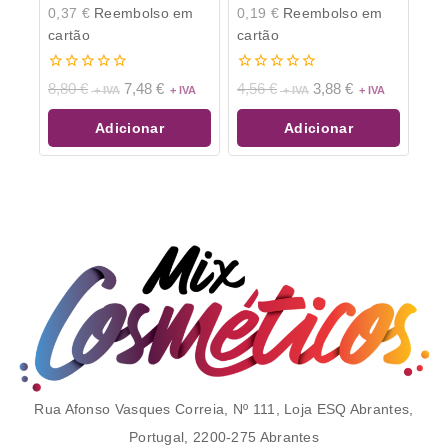
0,37
€
Reembolso em
0,19
€
Reembolso em
cartão
cartão
0
0
8,80
€
7,48
€
4,56
€
3,88
€
de
de
5
5
Adicionar
Adicionar
Rua Afonso Vasques Correia, Nº 111, Loja ESQ Abrantes,
Portugal, 2200-275 Abrantes