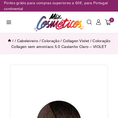
Portes grátis para compras superiores a 60€, para Portugal
continental
0
/
/
Cabeleireiro
/
Coloração
/
Collagen Violet
/
Coloração
Collagen sem amoníaco 5.0 Castanho Claro – VIOLET