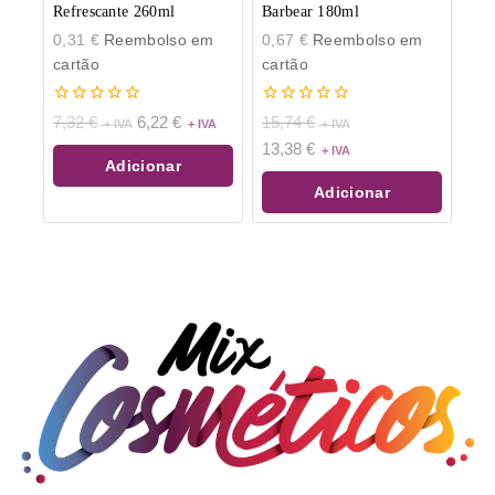
Refrescante 260ml
Barbear 180ml
0,31
€
Reembolso em
0,67
€
Reembolso em
cartão
cartão
0
0
7,32
€
6,22
€
15,74
€
de
de
13,38
€
5
5
Adicionar
Adicionar