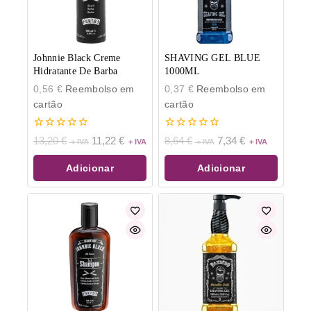
Johnnie Black Creme
SHAVING GEL BLUE
Hidratante De Barba
1000ML
0,56
€
Reembolso em
0,37
€
Reembolso em
cartão
cartão
0
0
13,20
€
11,22
€
8,64
€
7,34
€
de
de
5
5
Adicionar
Adicionar