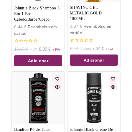
SHAVING GEL
Johnnie Black Shampoo 3
METALIC GOLD
Em 1 Para
1000ML
Cabelo/Barba/Corpo
0,37
€
Reembolso em
0,44
€
Reembolso em
cartão
cartão
0
0
8,64
€
7,34
€
10,46
€
8,89
€
de
de
5
5
Adicionar
Adicionar
Bandido Pó de Talco
Johnnie Black Creme De