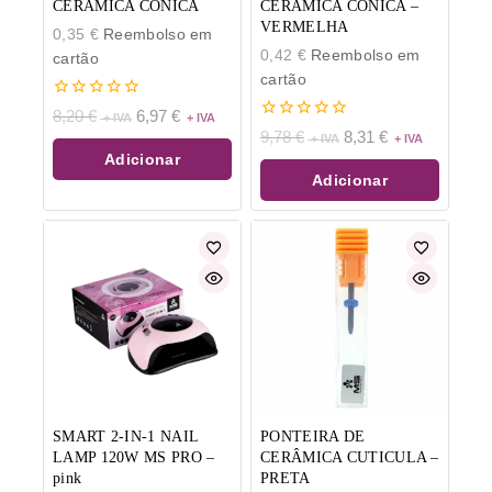
CERÂMICA CONICA
CERÂMICA CONICA –
VERMELHA
0,35
€
Reembolso em
0,42
€
Reembolso em
cartão
cartão
0
8,20
€
6,97
€
de
0
9,78
€
8,31
€
5
de
Adicionar
5
Adicionar
SMART 2-IN-1 NAIL
PONTEIRA DE
LAMP 120W MS PRO –
CERÂMICA CUTICULA –
pink
PRETA