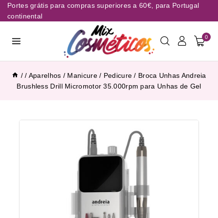
Portes grátis para compras superiores a 60€, para Portugal
continental
0
/
/
Aparelhos
/
Manicure / Pedicure
/
Broca Unhas Andreia
Brushless Drill Micromotor 35.000rpm para Unhas de Gel