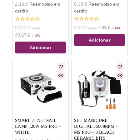
2,13
€
Reembolso em
0,38
€
Reembolso em
cartão
cartão
0
0
50,20
€
8,98
€
7,63
€
de
de
42,67
€
5
5
Adicionar
Adicionar
SMART 2-IN-1 NAIL
SET MANICURE
LAMP 120W MS PRO –
DIGITAL 35000RPM –
WHITE
MS PRO – 3 BLACK
CERAMIC BITS