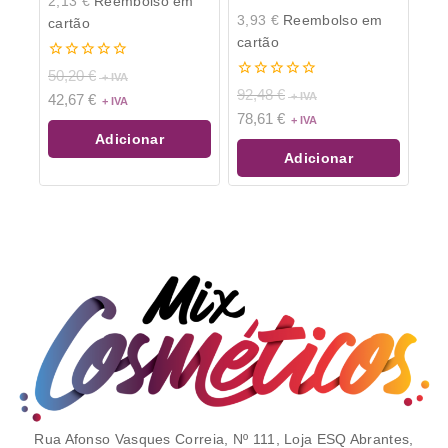
2,13
€
Reembolso em
3,93
€
Reembolso em
cartão
cartão
0
50,20
€
de
0
92,48
€
42,67
€
5
de
78,61
€
5
Adicionar
Adicionar
Rua Afonso Vasques Correia, Nº 111, Loja ESQ Abrantes,